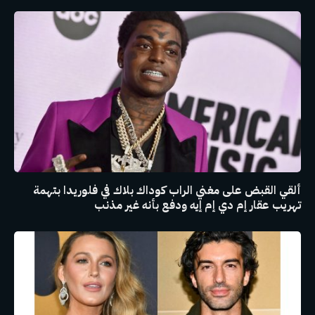
ألقي القبض على مغني الراب كوداك بلاك في فلوريدا بتهمة
تهريب عقار إم دي إم إيه ودفع بأنه غير مذنب