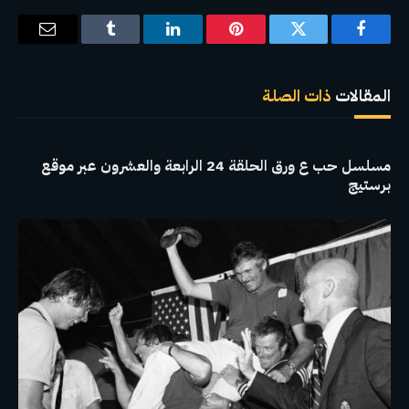
فيسبوك
تويتر
بينتيريست
لينكدإن
Tumblr
البريد
الإلكترو
المقالات
ذات الصلة
مسلسل حب ع ورق الحلقة 24 الرابعة والعشرون عبر موقع
برستيج