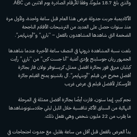
والذي بلغ 18.7 مليونًا، وفقًا للأرقام الصادرة يوم الاثنين عن ABC.
الأكاديمية
جربت جدولة عرض هذا العام قبل ساعة واحدة
، ولأول مرة
منذ سنوات حصل على العديد من الترشيحات
الأفلام الناجحة
الضخمة التي شاهدها المشاهدون بالفعل
– “باربي” و”أوبنهايمر”.
بلغت نسبة المشاهدة ذروتها في النصف ساعة الأخيرة عندما شاهدها
الجمهور
ريان جوسلينج يؤدي أغنية “أنا جست كين”
من “باربي” رأيت
كيليان ميرفي
فوز بجائزة افضل ممثل,
كريستوفر نولان
فاز بجائزة
أفضل مخرج عن فيلم “أوبنهايمر”.
آل باتشينو يمنح الفيلم جائزة
الأوسكار لأفضل فيلم
في عرض غريب
نجم كبير،
إيما ستون
، فازت أيضًا بجائزة أفضل ممثلة في المرحلة
النهائية من السباق الأكثر تنافسية خلال الليل
ليلي جلادستون
وشاهدها
ما يقرب من 22 مليون شخص وهي تفعل ذلك.
بدأ العرض بالفعل قبل أقل من ساعة بقليل. مع حدوث احتجاجات في