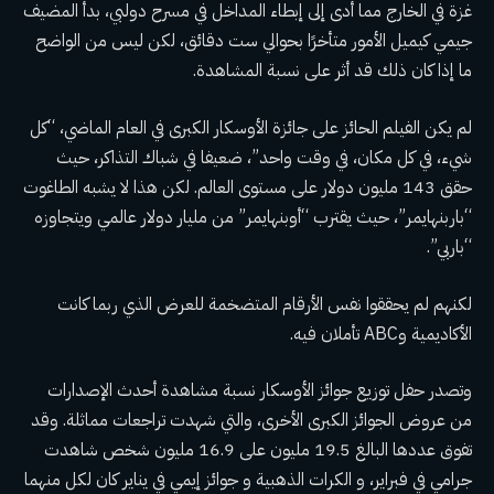
غزة في الخارج مما أدى إلى إبطاء المداخل في مسرح دولبي، بدأ المضيف
جيمي كيميل الأمور متأخرًا بحوالي ست دقائق، لكن ليس من الواضح
ما إذا كان ذلك قد أثر على نسبة المشاهدة.
لم يكن الفيلم الحائز على جائزة الأوسكار الكبرى في العام الماضي، “كل
شيء، في كل مكان، في وقت واحد”، ضعيفا في شباك التذاكر، حيث
حقق 143 مليون دولار على مستوى العالم. لكن هذا لا يشبه الطاغوت
“باربنهايمر”، حيث يقترب “أوبنهايمر” من مليار دولار عالمي ويتجاوزه
“باربي”.
لكنهم لم يحققوا نفس الأرقام المتضخمة للعرض الذي ربما كانت
الأكاديمية وABC تأملان فيه.
وتصدر حفل توزيع جوائز الأوسكار نسبة مشاهدة أحدث الإصدارات
من عروض الجوائز الكبرى الأخرى، والتي شهدت تراجعات مماثلة. وقد
تفوق عددها البالغ 19.5 مليون على 16.9 مليون شخص
شاهدت
جرامي
في فبراير، و
الكرات الذهبية
و
جوائز إيمي
في يناير كان لكل منهما