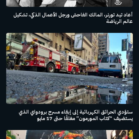
أعاد تيد تورنر، المالك الفاحش ورجل الأعمال الذكي، تشكيل
عالم الرياضة
ستؤدي الحرائق الكهربائية إلى إبقاء مسرح برودواي الذي
يستضيف “كتاب المورمون” مغلقًا حتى 17 مايو