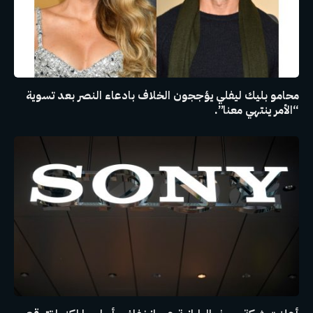
محامو بليك ليفلي يؤججون الخلاف بادعاء النصر بعد تسوية
“الأمر ينتهي معنا”.