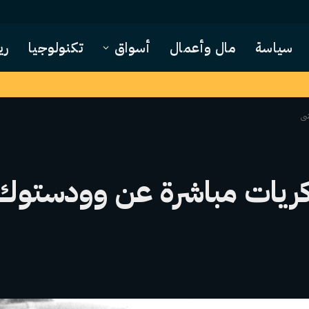
سياسة
مال وأعمال
أسواق
تكنولوجيا
ري
شى
 ذكريات مباشرة عن وودستوك