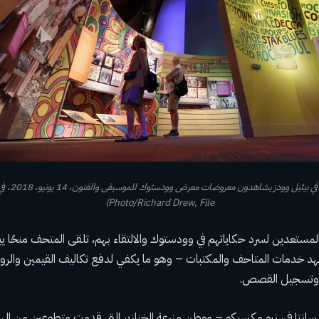
Photo/Richard Drew, File)
مستعدين لسرد حكاياتهم في وودستوك والالتقاء بهم، تلقى المتحف منحًا يب
معهد خدمات المتاحف والمكتبات – وهو ما يكفي لدفع تكاليف القيمين والرو
اد وتسجيل القصص.
انتا في، نيو مكسيكو – موطن مزرعة الخنازير التي قدمت متطوعين من اله