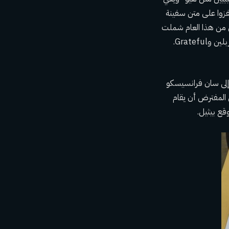
فزوا على متن سفينة
قت سابق من هذا العام شملت
مركزًا مجتمعيًا في سان فرانسيسكو يقع بالقرب من المنازل السابقة لفناني المهرجانات جيفرسون إيربلين وGrateful.
ول، كاليفورنيا، إلى سان فرانسيسكو
 المفترض أن يقام
قع بيثيل.