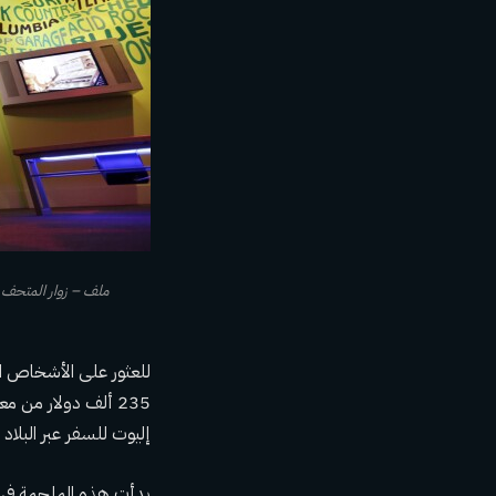
للعثور على الأشخاص ال
235 ألف دولار من 
إليوت للسفر عبر البل
بدأت هذه الملحمة في س