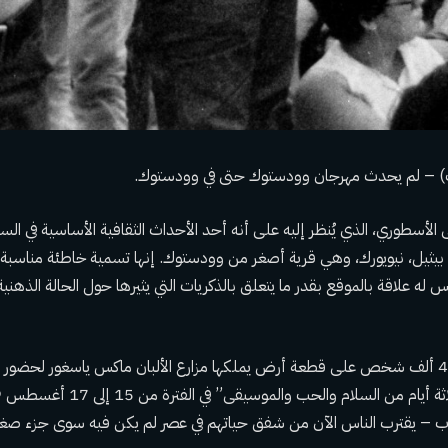
 ب) – لم يحدث مهرجان وودستوك حتى في وودستوك.
 بيثيل، نيويورك، وهي قرية أصغر من وودستوك
. إنها تسمية خاطئة مناسب
 له علاقة بالموقع بقدر ما يتعلق بالذكريات التي يثيرها حول الحالة الذهنية
تجمع ما يقدر بنحو 450 ألف شخص على قطعة أرض يملكها مزارع الألبان ماكس ياسغور لحض
اب – يقترب الناس الآن من شفق حياتهم في عصر لم يكن فيه سوى جزء صغ