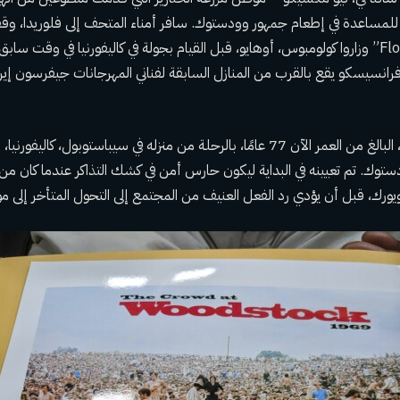
 للمساعدة في إطعام جمهور وودستوك. سافر أمناء المتحف إلى فلوريدا، وق
سياحية “Flower Power” وزاروا كولومبوس، أوهايو، قبل القيام بجولة في كاليفورنيا في و
قام ريتشارد شويلهورن، البالغ من العمر الآن 77 عامًا، بالرحلة من منزله في سيباستوب
ستوك. تم تعيينه في البداية ليكون حارس أمن في كشك التذاكر عندما كان من
ويورك، قبل أن يؤدي رد الفعل العنيف من المجتمع إلى التحول المتأخر إلى مو