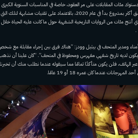
توك مئات المقابلات على مر العقود، خاصة في المناسبات السنوية الكبرى 
متحف بيثيل وودز يتعمق أكثر بمشروع بدأ في عام 2020، بالاعتماد على تقنيات مش
ي أنتج مئات من الروايات التاريخية الشفهية حول ما كانت عليه الحياة خلال ف
.
أمناء ومدير المتحف في بيثيل وودز: “هناك فرق بين إجراء مقابلة مع ش
 يكون لديه تاريخ شفهي مفهرس ومحفوظ في المتحف”. “كان علينا أن نذهب
 الهاتف، فلن يكون متأكدًا تمامًا مما سيقوله عندما نطلب منك أن تخبرنا
هرجانات عندما كان عمره 18 أو 19 عامًا.