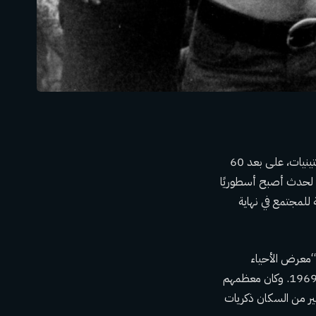
أقيم مهرجان الموسيقى الأسطوري، الذي يُنظر إليه على أنه أحد الأحداث الثقافية الأساسية في الستينيات، على بعد 60
ة لحدث أصبح أسطوريًا
 للمجتمع في نهاية
ور “معرض الأحياء
المائية” الذي يعد بـ “ثلاثة أيام من السلام والحب والموسيقى” في الفترة من 15 إلى 17 أغسطس 1969. وكان معظمهم
ير من السكان
ذكريات