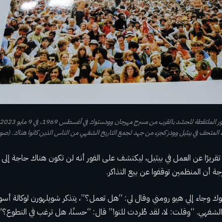
المتحف في بيثيل وودز كجزء من جهد لجمع التاريخ الشفهي من الناس الذين كانوا هناك. (صورة AP/مايكل ليدت
تقريرًا عن العمل في بيثيل، ليكتشف على الفور أنه لن تكون هناك حاجة إلى 
جة أن المنظمين توقفوا عن بيع التذاكر.
ك وجاء إلي هيو رومني وقال لي: “هل تعمل؟”، يتذكر شويلهورن لوكالة أ
شفهي. “وقلت: لا، لقد طُردت للتو!” قال: “حسنًا، هل ترغب في التطوع؟”