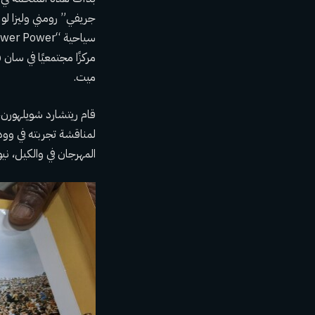
جريفي” رومني وليزا لو
ميت.
لمناقشة تجربته في وود
المهرجان في والكيل، ني