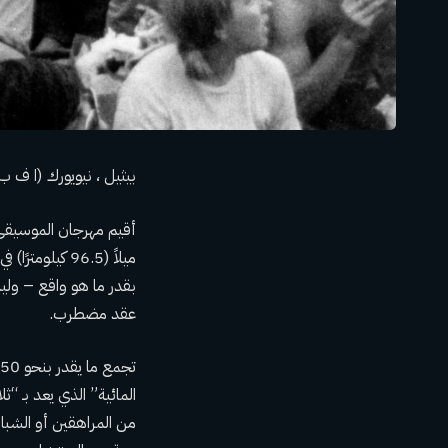
بيثيل ، نيويورك (ا ف
ميلاً (96.5 كيلومترًا)
في
بقدر ما هو واقع – وليس
عقد مضطرب.
من المراهقين أو الشب