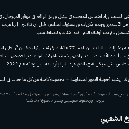
ي السبب وراء انغماس المتحف في بيثيل وودز، الواقع في موقع المهرجان،
من الأساطير وجمع ذكريات وودستوك المباشرة قبل أن تتلاشى. إنها مهمة 
لتسجيل ذكريات أولئك الذين كانوا هناك والحفاظ عليها.
تقول الصحفية الموسيقية رونا إليوت، البالغة من العمر 77 عامًا، والتي تعمل ك
خ من أفواه الأشخاص الذين لديهم خبرة مباشرة”. إليوت لديها قصصها الخاص
ظمين مثل مايكل لانج، الذي عهد إليها بأرشيفه
قبل وفاته عام 2022
.
ك “يشبه أحجية الصور المقطوعة – مجموعة كاملة من كل ما حدث في الست
مهرجان وودستوك للموسيقى والفنون. (صورة AP، ملف)
خ الشفهي