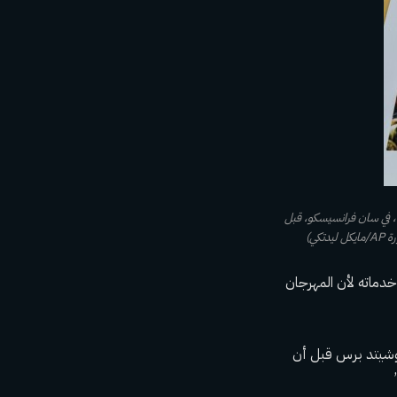
أكينيلي صادق يناقش الصور الملتقطة للحشد بالقرب من مسرح مهرجان وودستوك في أغسطس 1969، في 9 مايو 2023، في سان فرانسيسكو، قبل
كي)
خدماته لأن المهرجان
سوشيتد برس قبل أن