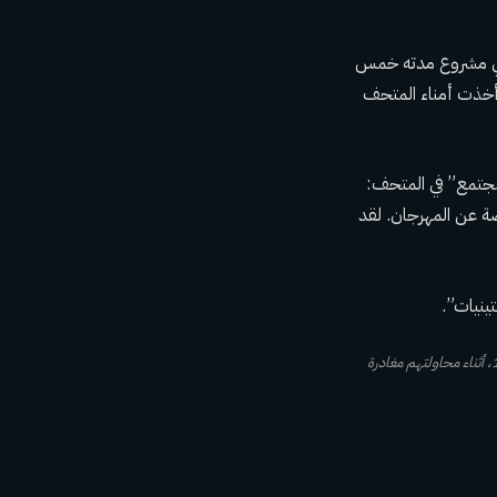
 في مشروع مدته خمس
أخذت أمناء المتحف
واحدة من “رابطي المجتمع” في المتحف:
ة عن المهرجان. لقد
ينيات”.
ملف – ازدحام المئات من محبي موسيقى الروك على الطريق السريع المؤدي من بيثيل، نيويورك، في 16 أغسطس 1969، أثناء محاولتهم مغادرة