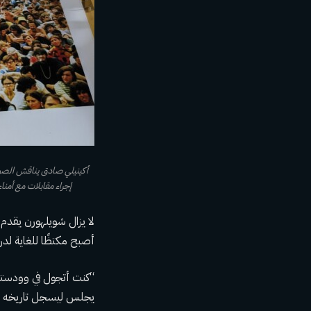
إجراء مقابلات مع أمناء 
لا يزال شويلهورن يقدم 
أصبح مكتظًا للغاية لدر
“كنت أتجول في وودستو
يجلس ليسجل تاريخه ال