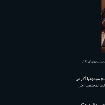
ملف – زوار المتحف في بيثيل وودز يشاهدون معروضات معرض وودستوك للموسيقى والفنون، 14 يونيو، 2018، في بيثيل، نيويورك (AP
لغ مجموعها أكثر من
ابط المجتمعية مثل
يبيين مثل هيو “ويفي