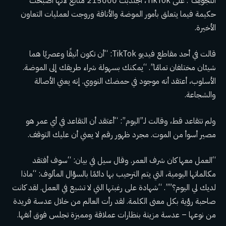
التجويف”. على TikTok، اجتذبت 215000 متابع لأنها أصبحت
حكيمة فيما يتعلق بأمور الموضة والأناقة وروجت لعمليات التعاون
الأخيرة.
قالت في أحد مقاطع فيديو TikTok: “أن تكون أنيقًا وعصريًا هما
شيئان مختلفان تمامًا”. “يمكنك بسهولة شراء طريقك إلى الموضة.
الأسلوب، أعتقد أنه موجود في حمضك النووي. إنه يعني الأصالة
والشجاعة.
ولم تتقاعد قط، وقالت لـ”اليوم”: “أعتقد أن التقاعد في أي عمر هو
مصير أسوأ من الموت. مجرد ظهور رقم لا يعني أن عليك التوقف.
“العمل معها كان شرف العمر. وقال سيل في بيان: “سوف أفتقد
مكالماتها اليومية، التي يتم الترحيب بها دائمًا بالسؤال المألوف: “ماذا
لديك لي اليوم؟””. “شهادة على رغبتها التي لا تشبع في العمل. لقد كانت
صاحبة رؤية بكل معنى الكلمة. لقد رأت العالم من خلال عدسة فريدة
من نوعها – عدسة مزينة بنظارات عملاقة ومميزة تجلس فوق أنفها.