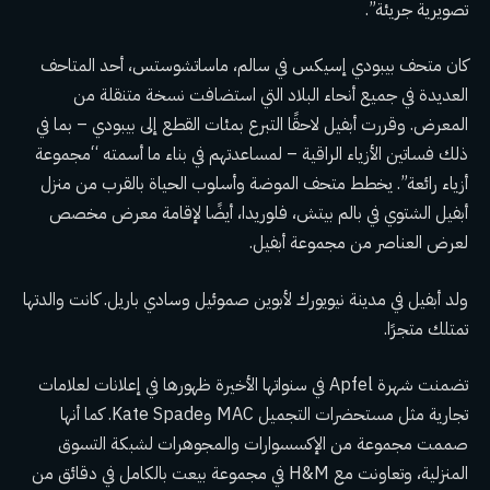
تصويرية جريئة”.
كان متحف بيبودي إسيكس في سالم، ماساتشوستس، أحد المتاحف
العديدة في جميع أنحاء البلاد التي استضافت نسخة متنقلة من
المعرض. وقررت أبفيل لاحقًا التبرع بمئات القطع إلى بيبودي – بما في
ذلك فساتين الأزياء الراقية – لمساعدتهم في بناء ما أسمته “مجموعة
أزياء رائعة”. يخطط متحف الموضة وأسلوب الحياة بالقرب من منزل
أبفيل الشتوي في بالم بيتش، فلوريدا، أيضًا لإقامة معرض مخصص
لعرض العناصر من مجموعة أبفيل.
ولد أبفيل في مدينة نيويورك لأبوين صموئيل وسادي باريل. كانت والدتها
تمتلك متجرًا.
تضمنت شهرة Apfel في سنواتها الأخيرة ظهورها في إعلانات لعلامات
تجارية مثل مستحضرات التجميل MAC وKate Spade. كما أنها
صممت مجموعة من الإكسسوارات والمجوهرات لشبكة التسوق
المنزلية، وتعاونت مع H&M في مجموعة بيعت بالكامل في دقائق من