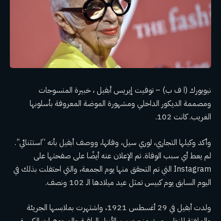
نيويورك (ا ف ب) – توفيت إيريس أبفيل ، خبيرة المنسوجات
ومصممة الديكور الداخلي ومشهورة الموضة المعروفة بأسلوبها
الغريب. كانت 102.
وأكد وكيلها التجاري، لوري سيل، وفاتها، ووصف أبفيل بأنه “استثنائي”.
لم يعط أي سبب الوفاة. تم الإعلان عنه أيضًا على صفحتها على
Instagram التي تم التحقق منها يوم الجمعة، والتي احتفلت بذلك في
اليوم السابق
يوم كبيس
تمثل عيد ميلادها الـ 102 ونصف.
ولدت أبفيل في 29 أغسطس 1921، واشتهرت بملابسها الجريئة