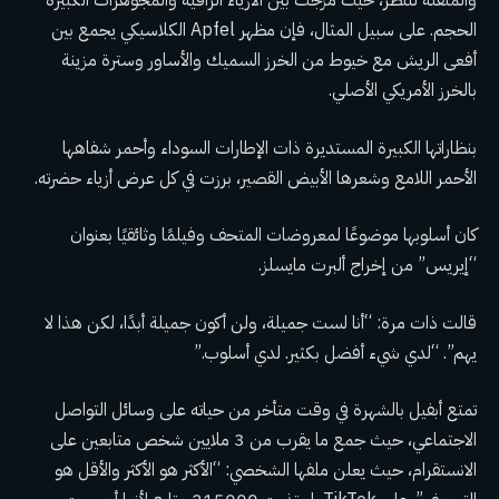
والملفتة للنظر، حيث مزجت بين الأزياء الراقية والمجوهرات الكبيرة
الحجم. على سبيل المثال، فإن مظهر Apfel الكلاسيكي يجمع بين
أفعى الريش مع خيوط من الخرز السميك والأساور وسترة مزينة
بالخرز الأمريكي الأصلي.
بنظاراتها الكبيرة المستديرة ذات الإطارات السوداء وأحمر شفاهها
الأحمر اللامع وشعرها الأبيض القصير، برزت في كل عرض أزياء حضرته.
كان أسلوبها موضوعًا لمعروضات المتحف وفيلمًا وثائقيًا بعنوان
“إيريس” من إخراج ألبرت مايسلز.
قالت ذات مرة: “أنا لست جميلة، ولن أكون جميلة أبدًا، لكن هذا لا
يهم”. “لدي شيء أفضل بكثير. لدي أسلوب.”
تمتع أبفيل بالشهرة في وقت متأخر من حياته على وسائل التواصل
الاجتماعي، حيث جمع ما يقرب من 3 ملايين شخص
متابعين على
الانستقرام
، حيث يعلن ملفها الشخصي: “الأكثر هو الأكثر والأقل هو