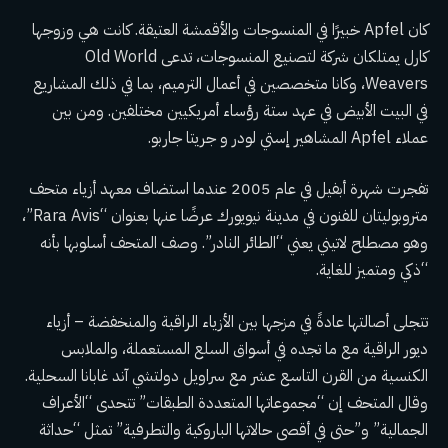
كان Apfel خبيرًا في المنسوجات والأقمشة العتيقة. كانت هي وزوجها
كارل يمتلكان شركة لتصنيع المنسوجات، تدعى Old World
Weavers، وكانا متخصصين في أعمال الترميم، بما في ذلك المشاريع
في البيت الأبيض في عهد ستة رؤساء أمريكيين مختلفين. ومن بين
عملاء Apfel المشاهير إستي لودر و جريتا جاربو.
تفجرت شهرة أبفيل في عام 2005 عندما استضاف معهد أزياء متحف
متروبوليتان للفنون في مدينة نيويورك عرضًا عنها بعنوان “Rara Avis”،
وهو مصطلح لاتيني يعني “الطائر النادر”. وصف المتحف أسلوبها بأنه
“ذكي ومتميز للغاية.
تتجلى أصالتها عادةً في مزجها بين الأزياء الراقية والمنخفضة – أزياء
ديور الراقية مع ما تجده في أسواق السلع المستعملة، والملابس
الكنسية من القرن التاسع عشر مع سراويل دولتشي آند غابانا السحلية.
وقال المتحف إن “مجموعاتها المتعددة الطبقات” تتحدى “الأعراف
الجمالية” و”حتى في أقصى حالاتها الباروكية والتطرفية” تمثل “حداثة