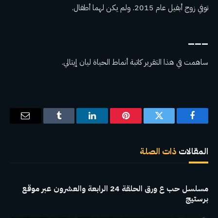
توفي زوج أبفيل عام 2015. ولم يكن لهما أطفال.
___
ساهمت في هذا التقرير كاتبة أنماط الحياة ليان إيتالي.
فيسبوك
تويتر
بينتيريست
لينكدإن
Tumblr
البريد
الإلكترو
المقالات
ذات الصلة
مسلسل حب ع ورق الحلقة 24 الرابعة والعشرون عبر موقع
برستيج