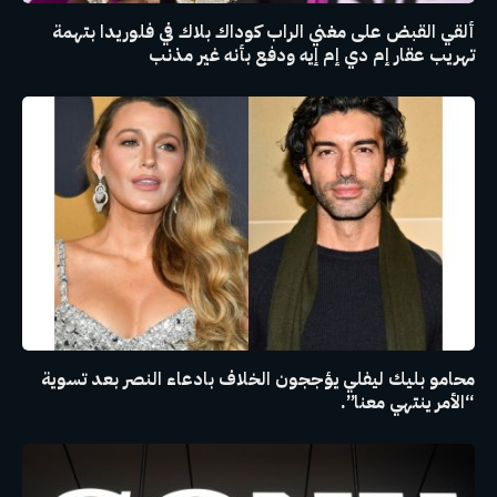
ألقي القبض على مغني الراب كوداك بلاك في فلوريدا بتهمة
تهريب عقار إم دي إم إيه ودفع بأنه غير مذنب
محامو بليك ليفلي يؤججون الخلاف بادعاء النصر بعد تسوية
“الأمر ينتهي معنا”.