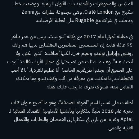
الملابس والمجوهرات والأحذية ذات الألوان الزاهية، ووضعت خط
مكياج مع Ciaté London، وهي مجموعة نظارات مع Zenni
ودخلت في شراكة مع Rugable على أغطية الأرضيات.
في مقابلة أجرتها عام 2017 مع وكالة أسوشييتد برس عن عمر يناهز
95 عامًا، قالت إن المصممين المعاصرين المفضلين لديها هم رالف
روتشي وإيزابيل توليدو ونعيم خان، لكنها أضافت: “لدي الكثير، ولا
أبحث عنه”. وعندما سُئلت عن نصيحتها في مجال الأزياء، قالت: “يجب
على الجميع أن يجدوا طريقتهم الخاصة. أنا عظيم للفردية. أنا لا أحب
الاتجاهات. إذا تمكنت من معرفة من أنت وكيف تبدو وما يمكنك
التعامل معه، فسوف تعرف ما يجب عليك فعله.
أطلقت على نفسها اسم “أيقونة الصدفة”، وهو ما أصبح عنوان كتاب
نشرته عام 2018 مليئًا بتذكاراتها وتأملاتها الأسلوبية. القصائد الغنائية لـ
Apfel وفيرة، من باربي في شكلها إلى القمصان والنظارات والأعمال
الفنية والدمى.