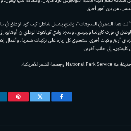
 مقدمة بقلم أمينة مكتبة الكونجرس كارلا هايدن، ومقدمة كتبها ليمون، و
ليبس، من بين أمور أخرى.
 “أنت هنا: الشعر في المتنزهات”، والذي يشمل شاطئ كيب كود الوطني في 
وطني في نورث كارولينا وتينيسي، ومتنزه وادي كوياهوغا الوطني في أوهايو، إ
زة في أربع ولايات أخرى. ستحتوي كل زيارة على تركيبات شعرية، وأعمال إهدا
كليفتون، إلى جانب آخرين.
وجمعية الشعر الأمريكية.
فيسبوك
تويتر
بينتيريس