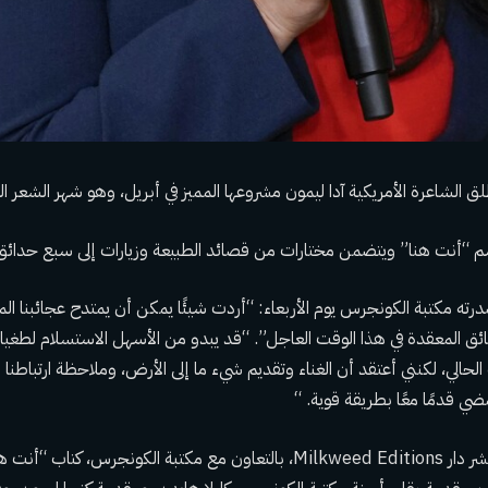
 الشاعرة الأمريكية آدا ليمون مشروعها المميز في أبريل، وهو شهر الشعر ال
م “أنت هنا” ويتضمن مختارات من قصائد الطبيعة وزيارات إلى سبع حدائق
رته مكتبة الكونجرس يوم الأربعاء: “أردت شيئًا يمكن أن يمتدح عجائبنا ال
ئق المعقدة في هذا الوقت العاجل”. “قد يبدو من الأسهل الاستسلام لطغيان
ت الحالي، لكنني أعتقد أن الغناء وتقديم شيء ما إلى الأرض، وملاحظة ارتباطنا
ضي قدمًا معًا بطريقة قوية. “
في الثاني من أبريل، ستنشر دار Milkweed Editions، بالتعاون مع مكتبة الكونجرس،