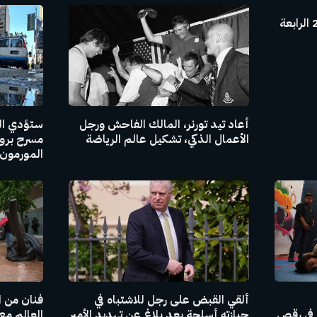
مسلسل حب ع ورق الحلقة 24 الرابعة
أعاد تيد تورنر، المالك الفاحش ورجل
ستؤدي الح
الأعمال الذكي، تشكيل عالم الرياضة
مسرح برو
المورمون” مغ
ألقي القبض على رجل للاشتباه في
فنان من ا
 في رقص
حيازته أسلحة بعد بلاغ عن تهديد الأمير
العالم مع