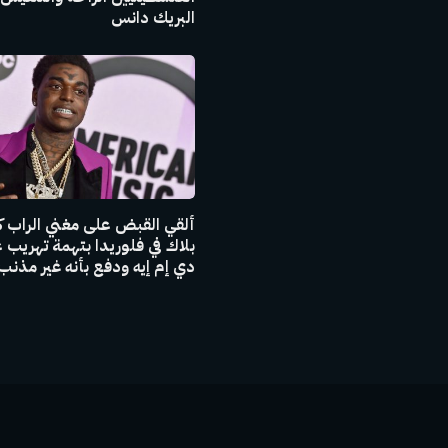
البريك دانس
ألقي القبض على مغني الراب 
بلاك في فلوريدا بتهمة تهريب ع
دي إم إيه ودفع بأنه غير مذنب