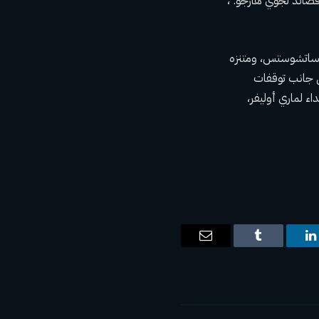
قصائد لجوي هارجو. ،
ماساتشوستس، ومتنزه
لى جانب توقفات
ء لماري أوليفر،
ت
لينكدإن
Tumblr
البريد
الإلكتروني