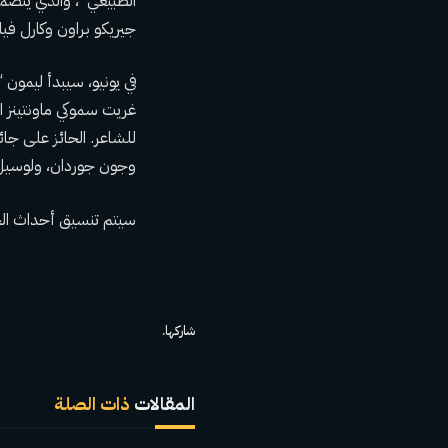
الطبيعي”، والذي يتضمن
جيريكو براون وكارل في
في يونيو، سيبدأ ليمون
غريت سموكي ماونتينز ال
للشاعر. الحائز على جائ
وجون جوردان، ولوسيل 
سيتم تنسيق أحداث الحديقة مع National Park Service 
شاركها.
المقالات
ذات الصلة