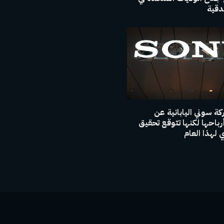
ندقية
ة سوني اليابانية عن
باحها لكنها تتوقع تحقيق
 لهذا العام