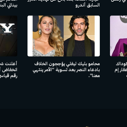
السابق أندرو
بينالي الب
كوداك
محامو بليك ليفلي يؤججون الخلاف
أعلنت شرك
قار إم
بادعاء النصر بعد تسوية “الأمر ينتهي
انخفاض أر
معنا”.
رقم قياسي