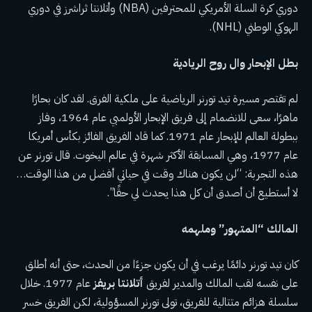
دوري كرة السلة الأمريكي للمحترفين (NBA) وأتلانتا ثراشرز في دوري
الهوكي الوطني (NHL).
بطل الإبحار وال روح الريادية
لم تقتصر مسيرة تيد تورنر الرياضية على ملكية الفرق. لقد كان بحارًا
ماهرًا، سعى للانضمام إلى فريق الإبحار الأولمبي عام 1964، وفاز
ببطولة العالم للإبحار عام 1971. كما قاد الفريق الفائز بكأس أمريكا
عام 1977، وهي المسابقة الأكثر شهرة في عالم اليخوت. قال تورنر عن
هذه التجربة: “لن يكون هناك وقت في حياتي أفضل من هذا الوقت…
لا أستطيع أن أصدق أن كل هذا يحدث لي حقًا”.
المالك “المتهور” وملهمه
كان تيد تورنر دائمًا يرغب في أن يكون جزءًا من الحدث، حتى أنه أطلق
على نفسه لقب المالك والمدير لفريق
أتلانتا بريفز
عام 1977. خلال
سلسلة هزائم متتالية للفريق، تولى تورنر المسؤولية، لكن الفريق خسر