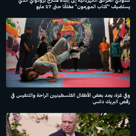
ستؤدي الحرائق الكهربائية إلى إبقاء مسرح برودواي الذي
يستضيف “كتاب المورمون” مغلقًا حتى 17 مايو
وفي غزة، يجد بعض الأطفال الفلسطينيين الراحة والتنفيس في
رقص البريك دانس