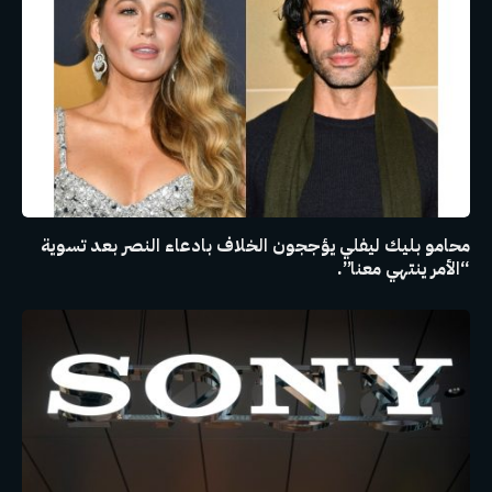
محامو بليك ليفلي يؤججون الخلاف بادعاء النصر بعد تسوية
“الأمر ينتهي معنا”.