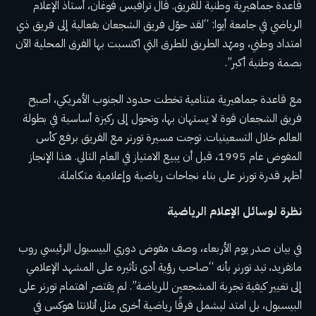
قاعدة جماهيرية وطنية للفريق. قال ترافيس فوغان، أستاذ الإعلام
الرياضي في جامعة أيوا: “لقد حوّل فريق الشجعان بفعالية إلى فريق ذي
امتداد وطني، ومهّد الطريق للطرق التي اكتسبت بها الفرق المحلية الآن
بصمة وطنية أكبر”.
مع قاعدة جماهيرية متنامية تخطت حدود الجنوب الأمريكي، أصبح
فريق الشجعان قوة لا يستهان بها، وتحول إلى ركيزة أساسية في بطولة
العالم خلال التسعينيات. توجت مسيرة تورنر مع الفريق برفع كأس
المفوض عام 1995، قبل أن يبيع الامتياز في العام التالي. هذا الإنجاز
أظهر قدرة تورنر على بناء نجاحات رياضية وإعلامية متكاملة.
نظرة لوسائل الإعلام الرياضية
في بيان صدر يوم الأربعاء، وصف مفوض دوري البيسبول الرئيسي روب
مانفريد، تيد تورنر بأنه “صاحب رؤية أدى تأثيره على المشهد الإعلامي
إلى تغيير كيفية تجربة المشجعين للرياضة”. لم يقتصر اهتمام تورنر على
البيسبول، بل امتد ليشمل فرقًا رياضية أخرى مثل أتلانتا هوكس في