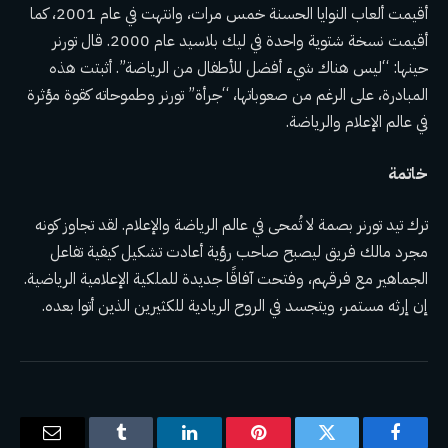
أقيمت ألعاب النوايا الحسنة خمس مرات، وانتهت في عام 2001، كما
أقيمت نسخة شتوية واحدة في ليك بلاسيد عام 2000. قال تورنر
حينها: “ليس هناك شيء أفضل للأطفال من الرياضة”. أثبتت هذه
المبادرة، على الرغم من صعوباتها، “جرأة” تورنر وطموحاته كقوة مؤثرة
في عالم الإعلام والرياضة.
خاتمة
ترك تيد تورنر بصمة لا تُمحى في عالم الرياضة والإعلام. لقد تجاوز كونه
مجرد مالك فريق ليصبح صاحب رؤية أعادت تشكيل كيفية تفاعل
الجماهير مع فرقهم، وفتحت آفاقًا جديدة للملكية الإعلامية الرياضية.
إن إرثه مستمر، ويتجسد في الروح الريادية للكثيرين الذين أتوا بعده.
فيسبوك
تويتر
بينتيريست
لينكدإن
Tumblr
البريد