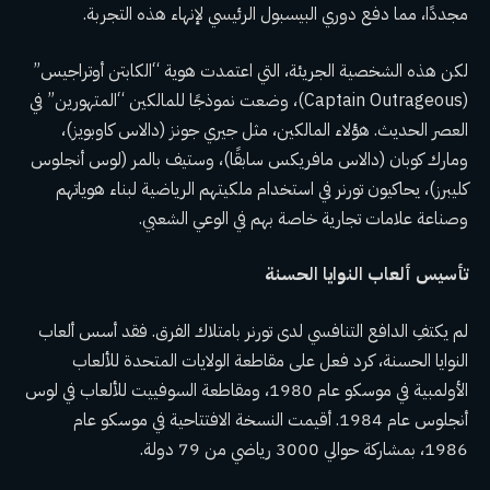
مجددًا، مما دفع دوري البيسبول الرئيسي لإنهاء هذه التجربة.
لكن هذه الشخصية الجريئة، التي اعتمدت هوية “الكابتن أوتراجيس”
(Captain Outrageous)، وضعت نموذجًا للمالكين “المتهورين” في
العصر الحديث. هؤلاء المالكين، مثل جيري جونز (دالاس كاوبويز)،
ومارك كوبان (دالاس مافريكس سابقًا)، وستيف بالمر (لوس أنجلوس
كليبرز)، يحاكيون تورنر في استخدام ملكيتهم الرياضية لبناء هوياتهم
وصناعة علامات تجارية خاصة بهم في الوعي الشعبي.
تأسيس ألعاب النوايا الحسنة
لم يكتفِ الدافع التنافسي لدى تورنر بامتلاك الفرق. فقد أسس ألعاب
النوايا الحسنة، كرد فعل على مقاطعة الولايات المتحدة للألعاب
الأولمبية في موسكو عام 1980، ومقاطعة السوفييت للألعاب في لوس
أنجلوس عام 1984. أقيمت النسخة الافتتاحية في موسكو عام
1986، بمشاركة حوالي 3000 رياضي من 79 دولة.