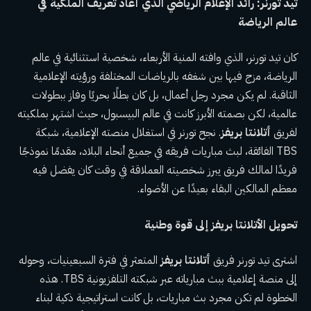
تيد تورنر: رائد الإعلام الرياضي الذي أعاد تعريف الملكية في
عالم الرياضة
كان تيد تورنر، الذي وافته المنية الأربعاء، شخصية استثنائية في عالم
الرياضة، مزج فيها بين شغفه بالرياضات المختلفة ورؤيته الإعلامية
الثاقبة. لم يكن مجرد رجل أعمال، بل كان بطلًا بحريًا وفاز ببطولات
عالمية، لكن بصمته الأبرز كانت في عالم البيسبول، حيث اشتهر بملكيته
لفريق
أتلانتا بريفز
. نجح تورنر في استغلال منصته الإعلامية، شبكة
TBS الفائقة، لبث مباريات فريقه في جميع أنحاء البلاد، مقدمًا نموذجًا
فريدًا لمالك فريق يبرز شخصيته العملاقة في وقت كان يفضل فيه
معظم المالكين البقاء بعيدًا عن الأضواء.
تحويل الأتلانتا بريفز إلى قوة وطنية
اشترى تيد تورنر فريق
أتلانتا بريفز
المتعثر في فترة السبعينيات، وحوله
إلى منصة إعلامية ببث مبارياته عبر شبكته التلفزيونية TBS. هذه
الخطوة لم تكن مجرد بث مباريات، بل كانت استراتيجية ذكية لبناء