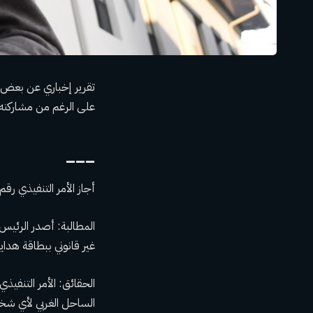
تقرير إخباري عن بعض ال
على الرغم من مشاركته
___
أجاز الأمر التنفيذي رقم 9066 احتجاز اليابانيين خلال الحرب العالمية الثانية، وليس بطاقات الهدايا للمهاجرين ال
غير قانوني ببطاقة هدايا فيزا بق
الحقائق:
الأمر التنفيذي رق
الساحل الغربي لأي شخ