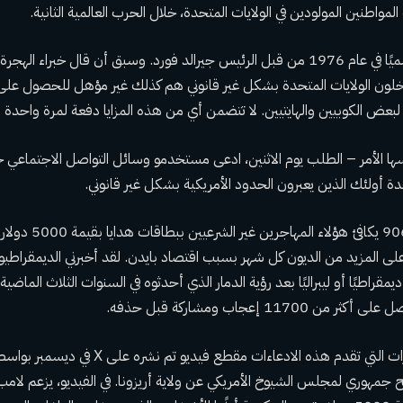
المواطنين المولودين في الولايات المتحدة، خلال الحرب العالمية الثانية.
يًا
في عام 1976 من قبل الرئيس جيرالد فورد. وسبق أن قال خبراء اله
لون الولايات المتحدة بشكل غير قانوني هم كذلك
غير مؤهل للحصول على ا
عض الكوبيين والهايتيين. لا تتضمن أي من هذه المزايا دفعة لمرة واحدة بقيمة 5000 
الأمر – الطلب
يوم الاثنين، ادعى مستخدمو وسائل التواصل الاجتماعي خ
أولئك الذين يعبرون الحدود الأمريكية بشكل غير قانوني.
“الأمر التنفيذي رقم 9066 يكا
لمزيد من الديون كل شهر بسبب اقتصاد بايدن. لقد أخبرني الديمقراطيون 
ديمقراطيًا أو ليبراليًا بعد رؤية الدمار الذي أحدثوه في السنوات الثلاث الماضي
تقدم هذه الادعاءات مقطع فيديو تم نشره على X في ديسمبر بواسطة
 جمهوري لمجلس الشيوخ الأمريكي عن ولاية أريزونا. في الفيديو، يزعم لامب كذ