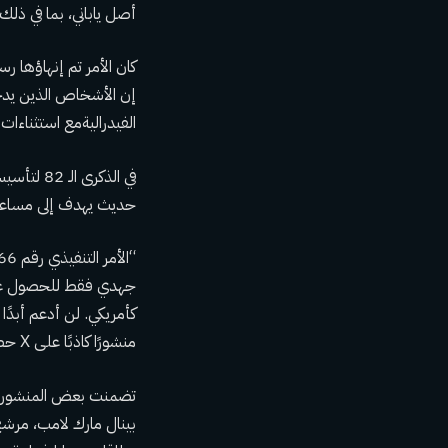
أصل ياباني، بما في ذلك 
كان الأمر
تم إنهاؤها رسم
إن الأشخاص الذين يدخ
الفيدرالية
مع استثناءات لب
في الذكرى الـ 82 لتأسيسها
حديث يهدف إلى مساعدة 
جهدي فقط للحصول على ا
كأمريكي. لن أدعم أبدًا 
منشورًا كاذبًا على X حصل على أكثر من 11700 إعجاب ومشاركة قبل حذفه.
تضمنت بعض المنشورات التي 
بينال مارك لامب
، مرشح