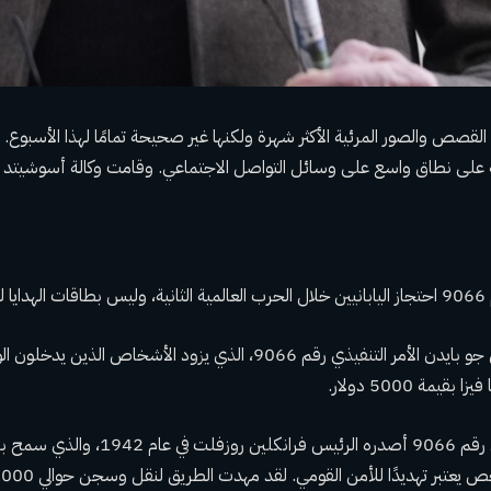
قصص والصور المرئية الأكثر شهرة ولكنها غير صحيحة تمامًا لهذا الأسبوع. لا ي
 على نطاق واسع على وسائل التواصل الاجتماعي. وقامت وكالة أسوشيت
جدد
المطالبة: أصدر الرئيس جو بايدن الأمر التنفيذي رقم 9066، الذي يزود الأ
يمة 5000 دولار.
م 9066
أصدره الرئيس فرانكلين روزفلت في 
ص يعتبر تهديدًا للأمن القومي. لقد مهدت الطريق لنقل وسجن
حوالي 120.000 شخص