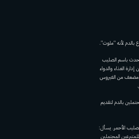
ن فقط بسبب لقاحات كوفيد-19، حسبما قال متحدث باسم الصليب
اص الذين يعرفون أنهم تلقوا لقاح كوفيد-19 المعتمد من إدارة الغذاء والدواء
كل مضعف من الفيروس
تملين بالدم لتقديم
ى لقطة شاشة للسؤال كما يظهر على نظام RapidPass التابع للصليب الأحمر. يسأل:
ل السؤال تعليمات للمتبرعين المحتملين