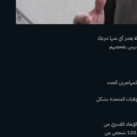
عتبر أي منها شرعيًا،
د برس بفحصهم.
شخاص الذين يدخلون الولايات المتحدة بشكل
عام 1942، والذي سمح بالإبعاد القسري من
من