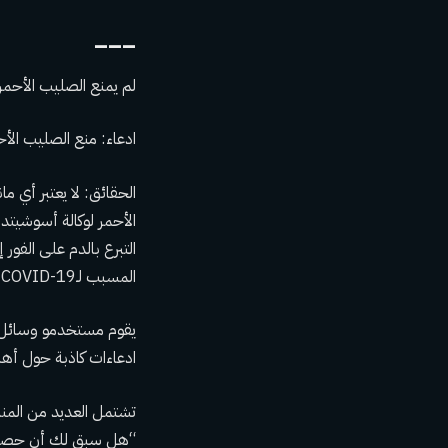
___
لم يمنع الصليب الأحمر الأش
ادعاء: منع الصليب الأحمر الأمر
التبرع بالدم على الفو
المسبب لـCOVID-19 — أو الأشخاص غير متأكدين — هم
يقوم مستخدمو وسائل ا
ادعاءات كاذبة حول أهلية