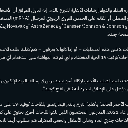
ة الغذاء والدواء
إرشادات الأهلية
للتبرع بالدم. إنه
الدول الموقع
أن الأشخاص
كوفيد-19 غير المكرر أو المعطل أو ال
Pfizer أو oderna
ن بصحة جيدة.
ات لا تلبي هذه المتطلبات – أو إذا كانوا لا يعرفون – هم كذلك
طلب الانتظا
التبرع. ويشمل ذلك لقاحات كوفيد-19 الحية المخففة، والتي لم تتم الموافقة على استخدام أي
حدث باسم الصليب الأحمر، لوكالة أسوشييتد برس في رسالة بالبريد الإلكتروني
ر مؤهل على الإطلاق لمجرد أنه تلقى لقاح كوفيد”.
ظهرت إرشادات الصليب الأحمر الخا
م 2021
. المتبرعون المحتملون الذين تلقوا لقاحات أخرى تحتوي على 
 لقاحات جدري الماء وشلل الأطفال والحمى الصفراء، هم
مطلوب أيضا
للانت