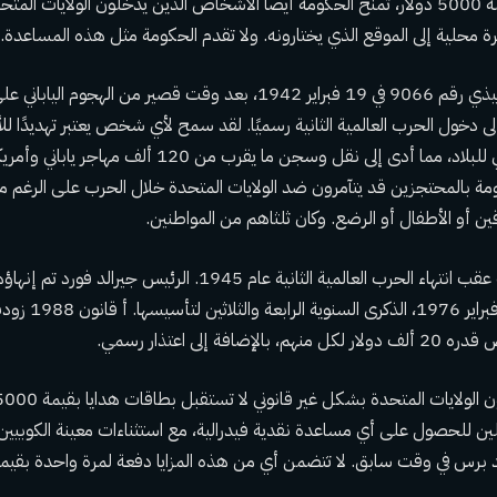
بطاقات هدايا فيزا بقيمة 5000 دولار، تمنح الحكومة أيضًا الأشخاص الذين يدخلون الولايا
ائرة محلية إلى الموقع الذي يختارونه. ولا تقدم الحكومة مثل هذه المساعدة.
ي رقم 9066
في 19 فبراير 1942، بعد وقت قصير من الهجوم اليابا
لى دخول الحرب العالمية الثانية رسميًا. لقد سمح لأي شخص يعتبر تهديدًا ل
من الساحل الغربي للبلاد، مما أدى إلى نقل وسجن ما يقرب 
مة بالمحتجزين
قد يتآمرون ضد الولايات المتحدة
خلال الحرب على الرغم من 
ين أو الأطفال أو الرضع. وكان ثلثاهم من المواطنين.
عقب انتهاء الحرب العالمية الثانية عام 1945. الرئيس جيرالد فورد
تم إنهاؤه
قانون 1988
زودت 
فة إلى اعتذار رسمي.
الولايات المتحدة بشكل غير قانوني
لا تستقبل
ين
للحصول على أي مساعدة نقدية فيدرالية، مع استثناءات معينة
الكوبيين 
برس في وقت سابق. لا تتضمن أي من هذه المزايا دفعة لمرة واحدة بقيمة 5000 دولا