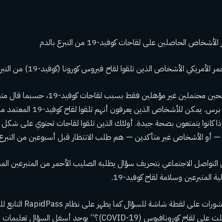
خاص الحاصلين على لقاحات كوفيد-19 من التبرع بالدم
يكي الأشخاص الذين تلقوا لقاح فيروس كورونا (كوفيد-19) من التبرع بالدم لأنه “ملوث”.
الحقائق: لا يعتبر أي مانحين محتملين غير مؤهلي
الأحمر لوكالة أسوشيتد برس. يمكن للأشخ
ر إذا كانوا يتمتعون بصحة جيدة. أولئك الذين تلقوا لقاحات تحتوي على ش
طلب الانتظار
قبل أسبوعين من التبرع.
لتواصل الاجتماعي بتحريف سؤال يطلبه الصليب الأحمر من المتبرعين المح
 المتبرعين وسلامة لقاح كوفيد-19.
تشتمل العديد من المنشورات عل
“هل سبق لك أن حصلت على لقاح كورونافيوس (COVID-19)؟” يوجد أسف