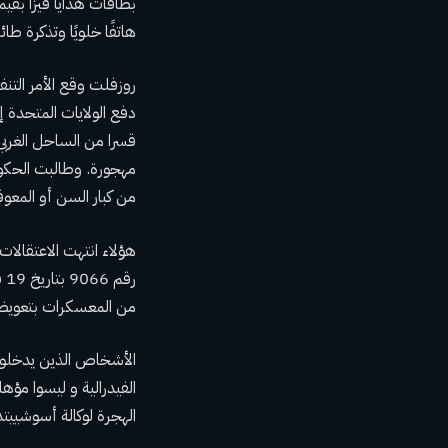
هاتفًا خلويًا وتذكرة ط
روزفلت
وقع الأمر التنفيذ
دفع الولايات المتحدة إ
قسرا
مهجورة. وطالبت الحكو
من كبار السن أو المعوق
هؤلاء
انتهت الاعتقالات
رقم 9066 بتاريخ 19 فبراير 1976، الذكرى السنوية الرابعة والثلاثين لتأسيسها. أ
من المعسكرات بتعويض قدره 20 ألف دولار لكل منهم، بالإضا
الأشخاص الذين يدخلون 
الفيدرالية و
ليسوا مؤهل
الهجرة لوكالة أسوشييتد 