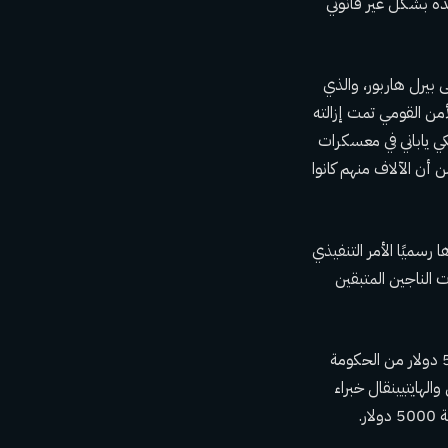
ت المتحدة بشكل غير قانوني
ني على بيرل هاربور، والذي
لأمن القومي
تمت إزالته
من 120 ألف مهاجر ياباني وأمريكي ياباني في معسكرات
أن الآلاف منهم كانوا
ا رسميًا
الأمر التنفيذي
الناجين المتبقين
بطاقات هدايا بقيمة 5000 دولار من الحكومة
والهايتيين
قال خبراء
ر.