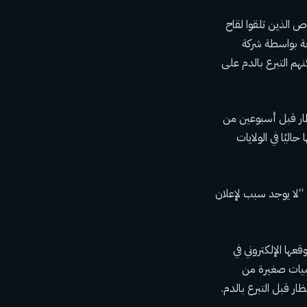
 الذين تلقوا لقاح
قائم على الحمض النووي الريبوزي المرسال (mRNA) المصنعة بواسطة شركة
M أو Janssen/Johnson & Johnson أو AstraZeneca أو Novavax يمكنهم التبرع بالدم على
ر
قبل أسبوعين من
 منها حاليًا في الولايات
: “لا يوجد سبب لإعلان
صة بأهلية التبرع بالدم فيما يتعلق بلقاحات كوفيد-19 على موقعها الإلكتروني في
كميات صغيرة من
ظار قبل التبرع بالدم.