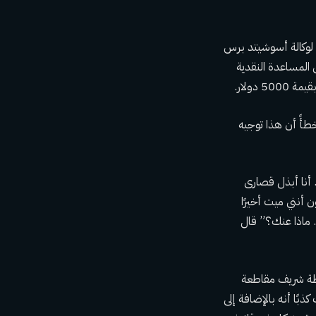
جرة لوكالة أسوشيتد برس
لمساعدة النقدية
دولار.
طأً أن هذا توجيه
فئ هؤلاء المهاجرين غير الشرعيين ببطاقات هدايا بقيمة 5000 دولار. أنا أبذل قصارى
أنني ميت أخيرًا
ة. ماذا عنك؟” قال
شريف مقاطعة
بًا أنه بالإضافة إلى