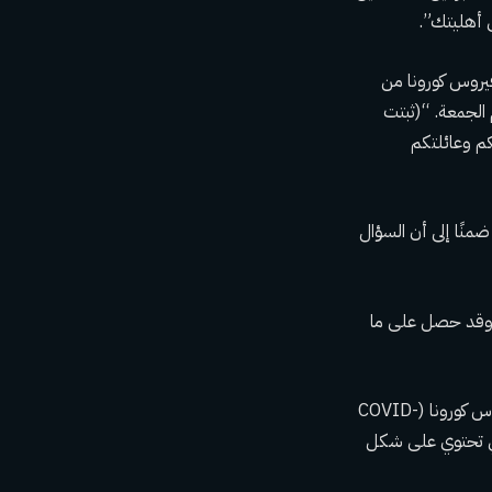
ى أهليتك”.
يمهم ضد فيروس كورونا من
شاركة اعتبارًا من يوم الجمعة. “(ثبتت
كم وعائلتكم
منًا إلى أن السؤال
 يخفونها عنا؟” وقد حصل على ما
لكن التدقيق الإضافي لا علاقة له بسلامة اللقاحات. والهدف من ذلك هو التأكد من عدم وجود فيروس كورونا (COVID-
تي تحتوي على شكل