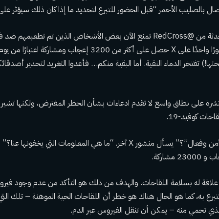
تصال بالصليب الأحمر “قبل الحضور للتبرع لتحديد ما إذا كان ذلك سيؤثر عل
“متطلبات الأهلية المحدثة من @RedCross تمنع الآن بعض الأشخاص الذين تم تطع
التبرع بالدم!” يقرأ منشورًا واحدًا على X حصل على أكثر من 3200 إعجاب وم
ا!) تفتخر الدماء النقية. أما البقية منكم… فأعدوا التغريد لتحذير أصدقائ
تشرة على نطاق واسع لا تقدم ادعاءات بشأن الحظر المفترض، ولكنها تشير ض
ات كوفيد-19.
“اعتقدت أن الفاكس “آمن وفعال”؟” يسأل منشور X آخر. “ما هي المعلومات التي
هو خطر
أن اللقاحات الحية الموهنة – تلك ال
 تحمي منه – يمكن أن تنقل الفيروس عبر الدم.