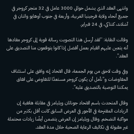
وانتهى العقد الذي يشمل حوالي 3000 عامل في 32 متجر كروجر في
جميع أنحاء ولاية فرجينيا الغربية، وأربعة في جنوب أوهايو واثنان في
آشلاند، كنتاكي، في 24 فبراير.
وقالت النقابة: “لقد أرسل هذا التصويت رسالة قوية إلى كروجر مفادها
أنه يتعين عليهم القيام بعمل أفضل إذا كانوا يتوقعون منا التصديق على
العقد”.
وفي وقت لاحق من يوم الجمعة، قال الاتحاد إنه وافق على استئناف
المفاوضات و”نأمل أن يكون كروجر مستعدًا للتفاوض على اتفاق
يمكننا التوصية بالتصديق عليه”.
وقال المتحدث باسم الاتحاد جوناثان ويليامز في مقابلة هاتفية إن
الزيادات المقترحة في الأجور في العرض السابق كانت أقل بكثير من
مواكبة التضخم. وقال ويليامز إن العرض يتضمن أيضًا زيادات محتملة
غير مقبولة في تكاليف الرعاية الصحية خلال مدة العقد.