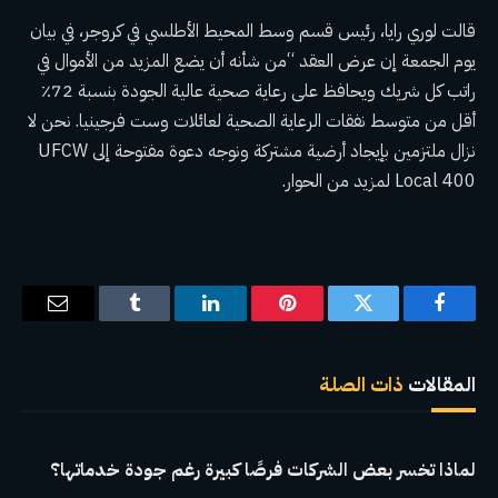
قالت لوري رايا، رئيس قسم وسط المحيط الأطلسي في كروجر، في بيان
يوم الجمعة إن عرض العقد “من شأنه أن يضع المزيد من الأموال في
راتب كل شريك ويحافظ على رعاية صحية عالية الجودة بنسبة 72٪
أقل من متوسط ​​نفقات الرعاية الصحية لعائلات وست فرجينيا. نحن لا
نزال ملتزمين بإيجاد أرضية مشتركة ونوجه دعوة مفتوحة إلى UFCW
Local 400 لمزيد من الحوار.
فيسبوك
تويتر
بينتيريست
لينكدإن
Tumblr
البريد
الإلكترو
المقالات
ذات الصلة
لماذا تخسر بعض الشركات فرصًا كبيرة رغم جودة خدماتها؟