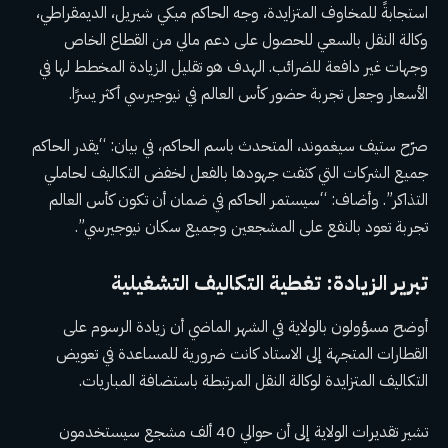
استجابةً للمخاوف المتزايدة، وجه الحاكم ميكي شيريل، الديمقراطي،
وكالة النقل بالسعي للحصول على دعم مالي من القطاع الخاص
وجهات غير دافعة للضرائب. الهدف هو تقليل الزيادة المخطط لها في
الأسعار وجعل تجربة حضور كأس العالم في نيوجيرسي أكثر يسرًا.
صرّح ستيف سيغموند، المتحدث باسم الحاكم، في بيان: “يقدر الحاكم
جميع الشركات التي كثفت جهودها بالفعل لخفض التكاليف لحاملي
التذاكر”. وأضاف: “سيستمر الحاكم في ضمان أن تكون كأس العالم
تجربة تعود بالنفع على المشجعين وجميع سكان نيوجيرسي”.
تبرير الزيادة: تغطية التكاليف التشغيلية
أوضح مسؤولون بالولاية في الشهر الماضي أن زيادة الرسوم على
القطارات المتجهة إلى الاستاد كانت ضرورية للمساعدة في تعويض
التكاليف المتزايدة لوكالة النقل المرتبطة باستضافة المباريات.
تشير تقديرات الولاية إلى أن حوالي 40 ألف مشجع سيستخدمون