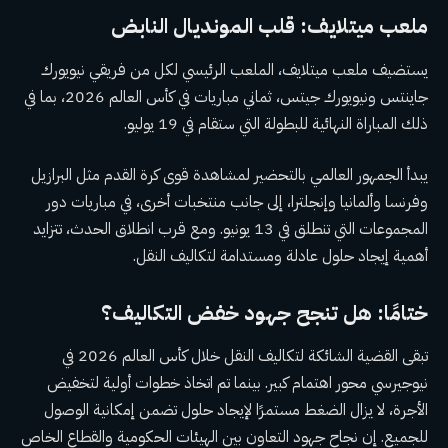
ملعب ميتلايف: قلب المونديال النابض
يستضيف ملعب ميتلايف، الملعب الرئيسي لكل من فريقي نيويورك
جاينتس ونيويورك جيتس، ثماني مباريات في كأس العالم 2026، بما في
ذلك المباراة النهائية للبطولة التي ستقام في 19 يوليو.
يبدأ الجمهور العالمي بالتحضير لمشاهدة قوى كرة القدم مثل البرازيل
وفرنسا وألمانيا وإنجلترا، إلى جانب منتخبات أخرى، في مباريات دور
المجموعات التي تنطلق في 13 يونيو. ومع قرب انطلاق الحدث، تتزايد
أهمية إيجاد حلول عادلة ومستدامة لتكاليف النقل.
ختامًا: هل تنجح جهود خفض التكاليف؟
تبقى القضية الشائكة لتكاليف النقل خلال كأس العالم 2026 في
نيوجيرسي محور اهتمام كبير. بينما تم اتخاذ خطوات أولية لتخفيض
الأجرة، لا يزال الضغط مستمرًا لإيجاد حلول تضمن إمكانية الوصول
للجميع. إن نجاح جهود التعاون بين الهيئات الحكومية والقطاع الخاص