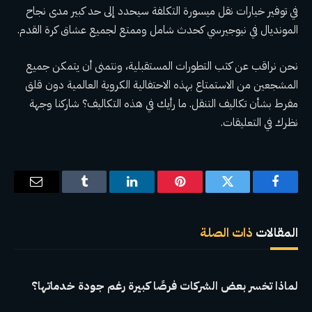
في توفير خيارات نقل ميسورة التكلفة سيحدد إلى حد كبير مدى نجاح
المونديال في نيوجيرسي كحدث شامل وممتع لجميع عشاق كرة القدم.
نحن نراقب عن كثب التطورات المستقبلية، ونتمنى أن يتمكن جميع
المشجعين من الاستمتاع بهذه الاحتفالية الكروية العالمية دون قلق
مفرط بشأن تكاليف التنقل. ما رأيك في هذه التكاليف؟ شاركنا وجهة
نظرك في التعليقات.
فيسبوك
تويتر
بينتيريست
لينكدإن
Tumblr
البريد
الإلكترو
المقالات
ذات الصلة
لماذا تخسر بعض الشركات فرصًا كبيرة رغم جودة خدماتها؟