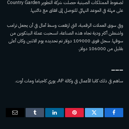
لضغوط
الممتلكات الصينية
حصلت شركة التطوير Country Garden
على مهلة في الموعد النهائي للتوصل إلى اتفاق مع دائنيها.
وفي سوق العملات الرقمية، التي ارتفعت وسط آمال في أن يجعل ترامب
واشنطن أكثر ودية تجاه هذه الصناعة، انسحبت عملة البيتكوين من
سوقها.
سجل فوق 109000 دولار
تم تحديده يوم الاثنين وكان أعلى
بقليل من 106000 دولار.
___
ساهم في ذلك كاتبا الأعمال في وكالة AP، يوري كاجياما ومات أوت.
فيسبوك
تويتر
بينتيريست
لينكدإن
Tumblr
البريد
الإلكترو