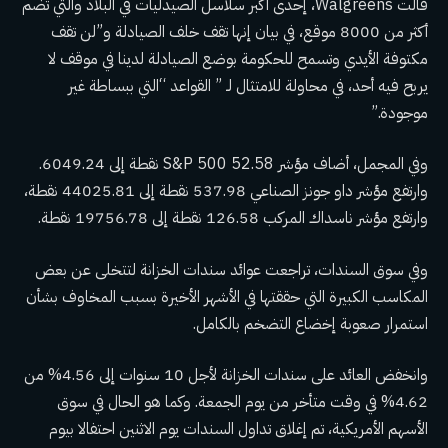
قالت Walgreens، إحدى أكبر سلاسل الصيدليات في البلاد والتي تضم
أكثر من 8000 موقع، في بيان إنها تقف خلف الصيادلة و”لن تقف
مكتوفة الأيدي وتسمح للحكومة بوضع الصيادلة لدينا في موقف لا
يربح فيه أحد، في محاولة للامتثال لـ ” القواعد “التي ببساطة غير
موجودة.”
وفي المجمل، أضاف مؤشر S&P 500 52.58 نقطة إلى 6049.24.
وارتفع مؤشر داو جونز الصناعي 537.98 نقطة إلى 44025.81 نقطة،
وارتفع مؤشر ناسداك المركب 126.58 نقطة إلى 19756.78 نقطة.
وفي سوق السندات، تراجعت عوائد سندات الخزانة لتتخلى عن بعض
المكاسب الكبيرة التي حققتها في الأشهر الأخيرة بسبب المخاوف بشأن
استمرار صعوبة إخضاع التضخم بالكامل.
وانخفض العائد على سندات الخزانة لأجل 10 سنوات إلى 4.56% من
4.62% في وقت متأخر من يوم الجمعة. وكما هو الحال في سوق
الأسهم الأمريكية، تم إغلاق تداول السندات يوم الاثنين احتفالا بيوم