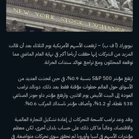
نيويورك (أ ف ب) – ارتفعت الأسهم الأمريكية يوم الثلاثاء بعد أن قالت
المزيد من الشركات إنها حققت أرباحا أكبر في نهاية العام الماضي مما
توقعه المحللون ومع تراجع عوائد سندات الخزانة.
ارتفع مؤشر S&P 500 بنسبة 0.9%، في حين اتخذت العديد من
الأسواق حول العالم خطوات مؤقتة فقط بعد ذلك.
دونالد ترامب
العودة إلى
البيت الأبيض يوم الاثنين
. وارتفع مؤشر داو جونز الصناعي
538 نقطة، أو 1.2%، وأضاف مؤشر ناسداك المركب 0.6%.
وقد وعد ترامب كاسحة
التحركات
ل
إعادة تشكيل التجارة العالمية
والاقتصاد، وغالباً ما كان ذلك على حساب بلدان أخرى، لكن معظم
مؤشرات الأسهم في آسيا وأوروبا لم تحقق سوى تحركات متواضعة. في