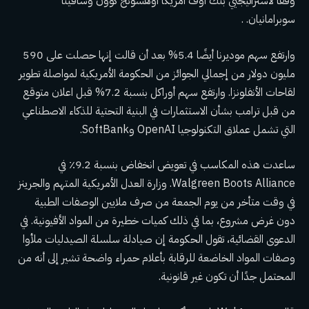
وفقًا لاستراتيجيي بنك أوف أمريكا أوهسونج كوون وسافيتا
سوبرامانيان. .
وارتفع سهم موديرنا أيضًا 5.4% بعد أن قالت إنها حصلت على 590
مليون دولار من إجمالي الجوائز من الحكومة الأمريكية لمواصلة تطوير
لقاحات الأنفلونزا. وارتفع سهم أوراكل بنسبة 7.2% قبل
اعلان متوقع
من قبل ترامب بشأن الاستثمارات في البنية التحتية للذكاء الاصطناعي
التي تشمل عملاق التكنولوجيا OpenAI وSoftBank.
ساعدت هذه المكاسب في تعويض انخفاض بنسبة 9.2٪ في
Walgreen Boots Alliance. وزارة العدل الأمريكية
المتهم والجرينز
في وقت متأخر من يوم الجمعة من صرف ملايين الوصفات الطبية
دون غرض مشروع، بما في ذلك كميات خطيرة من المواد الأفيونية. في
الدعوى القضائية، تقول الحكومة إن صيادلة سلسلة الصيدليات ملأوا
وصفات المواد الخاضعة للرقابة بأعلام حمراء واضحة تشير إلى أنه من
المحتمل جدًا أن تكون غير قانونية.