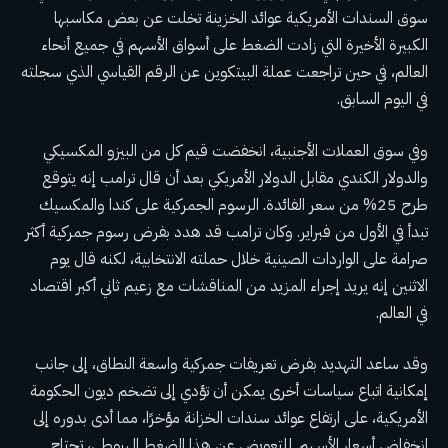
سوق السندات الأمريكية
عوائد الخزينة
تخلت عن بعض مكاسبها
الكبيرة الأخيرة التي زادت الضغط على أسواق الأسهم في جميع أنحاء
العالم، في حين تراجعت عملة البيتكوين عن الرقم القياسي الذي سجلته
في اليوم السابق.
وفي سوق العملات الأجنبية، انخفضت قيم كل من البيزو المكسيكي
والدولار الكندي مقابل الدولار الأمريكي بعد أن قال ترامب إنه يتوقع
طرح 25% من سعر الفائدة.
الرسوم الجمركية على كندا والمكسيك
تبدأ في الأول من فبراير
. وكان ترامب قد هدد بفرض رسوم جمركية أكثر
صرامة على الواردات الصينية خلال حملته الانتخابية، لكنه قال يوم
الاثنين إنه يريد إجراء المزيد من المناقشات مع زعيم ثاني أكبر اقتصاد
في العالم.
وقد ساعد التهديد بفرض تعريفات جمركية واسعة النطاق، إلى جانب
إمكانية اتباع سياسات أخرى يمكن أن تؤدي إلى تضخم ديون الحكومة
الأمريكية، على ارتفاع عوائد سندات الخزانة مؤخرًا، مما أدى بدوره إلى
انخفاض أسعار الأسهم. للتعويض عن هذا الضغط الهبوطي، تحتاج