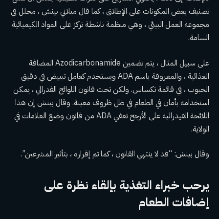
تصنيف بعض المكونات على الإطلاق ، كما قال ميلاني بينش ، محلل في
مجموعة العمل البيئي ، وهي منظمة ناشطة تركز على المواد الكيميائية
السامة.
على سبيل المثال ، يتم تضمين Azodicarbonamide المضافة
الغذائية ، والمعروفة باسم ADA ويستخدم كعامل تبييض في دقيق
الحبوب ، في قائمة تكساس. ولكن تحت
قانون اللوائح الفدرالي ،
يمكن
استخدامه بأمان في الطعام في ظل ظروف معينة. وقال بينش إن هذا
اللائحة الفيدرالية على الأرجح تعفي ADA من قانون وضع العلامات في
الولاية.
وقال بينش: “قد لا ينتهي القانون ، كما تم إقراره ، بتأثير المشرعين”.
يرحب خبراء التغذية بإلقاء نظرة على
إضافات الطعام