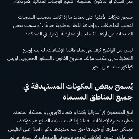
مثل السكر أو الدهون المشبعة ، لتغيير الوجبات الغذائية الأمريكية.
ستجبر شركات الأغذية على تحديد ما إذا كانت ستجنب المنتجات
لتجنب الملصقات ، وإضافة اللغة المطلوبة حديثًا ، أو سحب بعض
المنتجات من أرفف تكساس أو معارضة الإجراء في المحكمة.
ليس من الواضح كيف تم إنشاء قائمة الإضافات. لم يتم إرجاع
التحقيقات إلى مكتب مؤلف مشروع القانون ، السناتور الجمهوري لويس
كولكورست ، على الفور.
يُسمح ببعض المكونات المستهدفة في
جميع المناطق المسماة
اتبع المنظمون في أستراليا وكندا والاتحاد الأوروبي والمملكة المتحدة
مقاربة حذرة لإضافات الغذاء: إذا كانت سلامة المنتج غير مؤكدة ،
فيمكن حظرها أو تقييدها حتى يتم تحديدها لتكون آمنة. على النقيض
من ذلك ، تسمح الولايات المتحدة عمومًا بالمنتجات في السوق ما لم