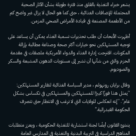
يشعر خبراء التغذية بالقلق منذ فترة طويلة بشأن الآثار الصحية
المحتملة للإضافات الغذائية ، حتى كما هو الحال
لا يزال غير واضح
كم
من الأطعمة المصنعة في قيادة الأمراض الصحي المزمن.
أظهرت الأبحاث أن طلب تحذيرات تسمية الغذاء يمكن أن يساعد على
توجيه المستهلكين نحو خيارات أكثر صحة وصناعة مطالبة بإزالة
المكونات. اقترحت إدارة الغذاء والدواء الأمريكية ملصقات في مقدمة
الحزم والتي من شأنها أن تشير إلى مستويات الدهون المشبعة والسكر
والصوديوم.
وقال برايان رونهولم ، مدير السياسة الغذائية لتقارير المستهلكين:
“يمثل هذا فوزًا كبيرًا للمستهلكين والمستهلكين في تكساس بشكل
عام”. “إنه انعكاس للولايات التي لا ترغب في الانتظار حتى تتصرف
الحكومة الفيدرالية.”
ينشئ القانون أيضًا لجنة استشارية للتغذية الحكومية ، ويعزز متطلبات
المناهج الدراسية في التربية البدنية والتغذية في المدارس العامة