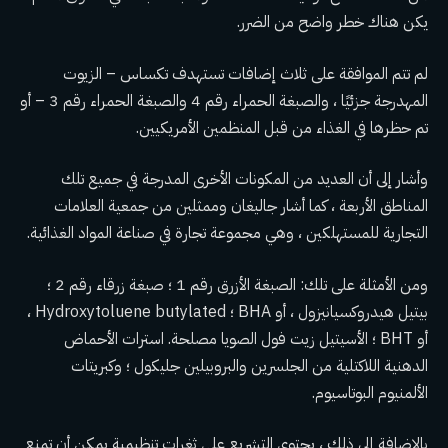
يكن هناك خطر واضح من الضرر.
لم تتم الموافقة على ثلاث إضافات تستهدف تكساس – الزيوت
المهدرجة جزئيًا ، والصبغة الحمراء رقم 4 والصبغة الحمراء رقم 3 – أو
تم حظرها
في الغذاء من قبل المنظمين الأمريكيين.
وأشار إلى أن العديد من المكونات الأخرى المدرجة في جميع تلك
المناطق الأربعة ، كما أشار جاليغان وممثلين من جمعية العلامات
التجارية للمستهلكين ، وهي مجموعة تجارة في صناعة المواد الغذائية.
ومن الأمثلة على تلك: الصبغة الأزرق رقم 1 ؛ صبغة زرقاء رقم 2 ؛
بيتيل هيدروكسيانيزول ، أو BHA ؛ Hydroxytoluene butylated ،
أو BHT ؛ الأسيتيل زيت فول الصويا مصلحة. استرات الأحماض
الدهنية اللاكتلية من الجلسرين والبروبيلين جليكول ؛ وكبريتات
الألمنيوم البوتاسيوم.
بالإضافة إلى ذلك ، يحتوي التشريع على ثغرات تنظيمية يمكن أن تمنع