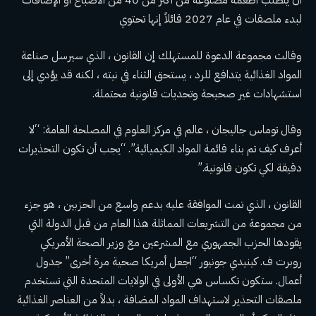
أن يتطلب أطعمة مصنوعة من أكثر من 40 من الأصباغ أو الإضافات
لبدء ملصقات في عام 2027 قائلاً إنها تحتوي
وقالت مجموعة الدعوة للمستهلك إن القانون ، الذي سيرسل صناعة
المواد الغذائية يتدافع للرد ، يستحق الثناء في نيته ، لكنه قد يؤدي إلى
استشهادات غير صحيحة وتحديات قانونية محتملة.
وقال توماس جاليجان ، عالم في مركز العلوم في المصلحة العامة: “لا
أعرف كيف تم بناء قائمة المواد الكيميائية”. “يجب أن تكون التحذيرات
دقيقة لكي تكون قانونية.”
القانون ، الذي تمت الموافقة عليه بدعم واسع من الحزبين ، هو جزء
من مجموعة من التشريعات المماثلة هذا العام من قبل الدولة التي
يقودها الحزب الجمهوري مع المشرعين مع وزير الصحة الأمريكي
روبرت ف. كينيدي جونيور
“اجعل أمريكا صحية مرة أخرى” جدول
أعمال
. ستكون تكساس هي الأولى في الولايات المتحدة التي تستخدم
ملصقات التحذير لاستهداف المواد المضافة ، بدلاً من العناصر الغذائية