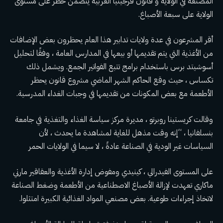
المصنعة في الولاية و
قانون فرجينيا الغربية
يتضمن حظر على مستوى
الولاية على سبعة
الأصباغ
.
أقر المشرعون في عدة ولايات تدابير هذا العام يحظرون بعض الإضافات
من الأغذية التي يتم تقديمها أو بيعها في المدارس العامة ، وفقًا لتحليل
أسوشيتد برس باستخدام
برامج تتبع الفواتير الجمع
. ويشمل ذلك
تكساس ، حيث وقع الحاكم الشهر الماضي مشروع قانون يحظر
الأطعمة مع بعض المكونات من تقديمها في وجبات الغداء المدرسية.
وقالت كريستينا روبرتو ، مديرة مركز سياسة الغذاء والتغذية في جامعة
بنسلفانيا ، “إنه وقت مذهل للغاية لمشاهدة ما يحدث ، لأن
السياسات غير الودية في الصناعة عادةً ، لا سيما في الولايات الحمر
على المستوى الفيدرالي ، كينيدي ومفوض إدارة الأغذية والعقاقير مارتي
ماكاري
تعهدت
لإزالة الأصباغ الاصطناعية من الأطعمة وضغط الصناعة
لاتخاذ إجراءات طوعية. بعض مصنعي المواد الغذائية الكبيرة
امتثلوا
.