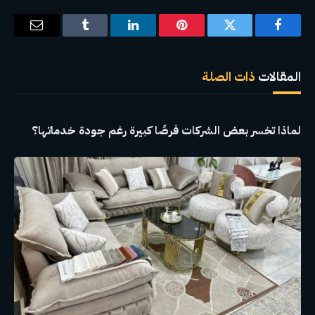
فيسبوك
تويتر
بينتيريست
لينكدإن
Tumblr
البريد
الإلكترو
المقالات
ذات الصلة
لماذا تخسر بعض الشركات فرصًا كبيرة رغم جودة خدماتها؟