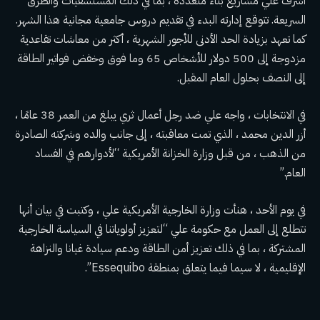
أشرف علي مشاريع بناء متعددة ، بما في ذلك المستشفيات والطرق
السريعة. تتوقع إدارته البدء في تقديم دروس جامعية مجانية هذا الشهر.
كما تعهد بزيادة الحد الأدنى للأجور الشهرية ، أكثر من معاشات تقاعدية
مزدوجة إلى 500 دولار للأشخاص 65 وما فوق وخفض فواتير الطاقة
إلى النصف بحلول العام المقبل.
في الانتخابات ، واجه علي ضد رجل أعمال ثري يبلغ من العمر 38 عامًا ،
أزر الدين محمد ، الذي تمت معاقبته ، إلى جانب والده وشركته الصادرة
من الذهب ، من قبل
وزارة الخزانة الأمريكية
“لأدوارهم في الفساد
العام.”
في يوم الأحد ، هنأت وزارة الخارجية الأمريكية علي ، وكتبت في بيان أنها
تتطلع إلى العمل مع حكومة علي “لتعزيز أولوياتنا في السياسة الخارجية
المشتركة ، بما في ذلك تعزيز أمن الطاقة ودعم سيادة غيانا والنزاهة
الإقليمية ، لا سيما فيما يتعلق بمنطقة Essequibo”.