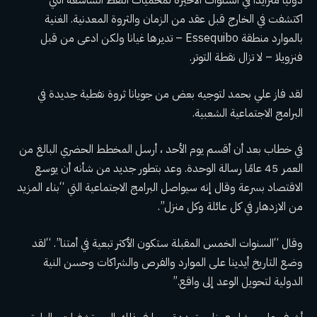
دوليًا متزايدًا في السنوات الأخيرة لمحميات النفط الشاسعة التي
اكتشفت في الخارج قبل عقد من الزمان والثروة المعدنية. الغنية
بالموارد
منطقة Essequibo
– تديرها غيانا ولكن ادعى من قبل
فنزويلا – لا تزال نقطة التوتر.
لقد فاز علي بحمد لتوجيه بعض من جويانا
ثروة نفطية جديدة
في
البرامج الاجتماعية الشعبية.
في خطاب بعد أن أقسم يوم الأحد ، أرسل المخطط الحضري البالغ من
العمر 45 عامًا رسالة الوحدة. وعد بتطور جديد من شأنه أن يوسع
الاقتصاد بسرعة وقال إنه سيواصل البرامج الاجتماعية التي “بناء المزيد
من الازدهار في كل عائلة وكل منزل”.
وقال “السنوات الخمس المقبلة ستكون الأكثر تبعية في أمتنا”. “لقد
وضع التاريخ أيدينا على الموارد والفرص والشراكات وحسن النية
الدولية لتحويل الوعد إلى واقع.”