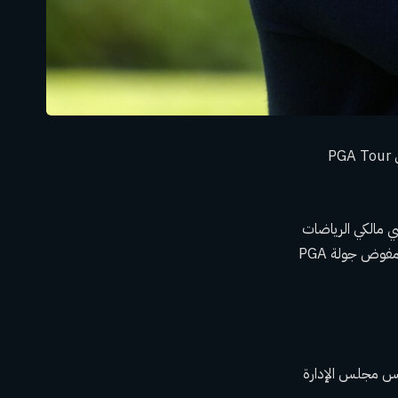
ينضم جو أوجيلفي إلى تايجر وودز وخمسة لاعبين آخرين في مجلس الإدارة المكون من 13 عضوًا في PGA Tour
 مالكي الرياضات
الأمريكيين الذين يقدمون الاستثمار الأولي بقيمة 1.5 مليار دولار. عضوا مجلس الإدارة الآخران هما مفوض جولة PGA
ئيس مجلس الإدارة