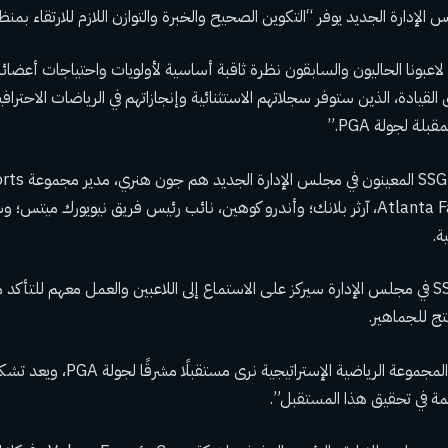
لإدارة الجديد يوفر “التكوين الصحيح والخبرة والتوازن اللازم للارتقاء بمنظ
لاعبونا الحاليون والسابقون نظرة ثاقبة أساسية لأولويات واحتياجات أعضائ
يق القيادة، الذين ستوفر سجلاتهم الاستثنائية وإنجازاتهم في الرياضات الاحتراف
ة لجولة PGA.”
المستثمرون الأربعة في
Group: مالك Atlanta Falcons، آرثر بلانك؛ وأندرو كوهين، نائب رئيس فريق نيويورك 
ة.
قال هنري إن وجود SSG في مجلس الإدارة سيركز على الاستماع إلى اللاعبين والعمل معهم للتأ
ج للجماهير.
وقال: “نحن جميعًا في المجموعة الرياضية الإ
مة في تحقيق هذا المستقبل”.