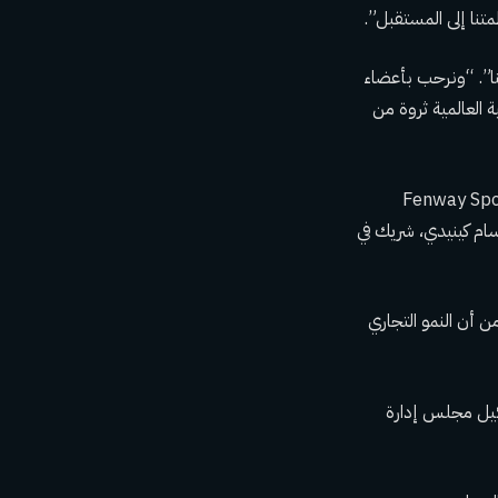
متنا إلى المستقبل”.
نا”. “ونرحب بأعضاء
ية العالمية ثروة من
 SSG المعينون في مجلس الإدارة الجديد هم جون هنري، مدير مجموعة Fenway Sports
ميتس؛ وسام كينيدي، شريك في
كد من أن النمو التجاري
ستراتيجية نرى مستقبلًا مشرقًا لجولة PGA، ويعد تشكيل مجلس إدارة