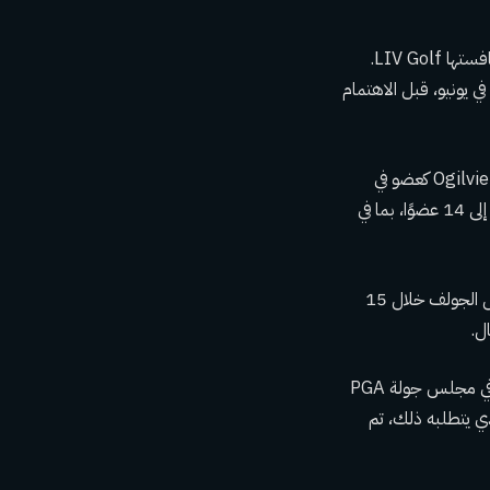
لقد كان ذلك بمثابة إصلاح كبير لإدارة جولة PGA، التي لا تزال تتفاوض مع الداعمين السعوديين لمنافستها LIV Golf.
وقع صندوق الاستثمارات العامة في المملكة العربية السعودية اتفاقية إطارية أصلية مع جولة PGA في يونيو، قبل الاهتمام
تشمل التغييرات مجلس إدارة PGA Tour – المنفصل عن PGA Tour Enterprises – وإضافة Ogilvie كعضو في
مجلس الإدارة ومنح Monahan حق التصويت. وبذلك يصل عدد أعضاء مجلس إدارة جولة PGA إلى 14 عضوًا، بما في
وقد أولى أوجيلفي، الحاصل على شهادة في الاقتصاد من جامعة ديوك، اهتمامًا وثيقًا بشؤون أعمال الجولف خلال 15
سيواصل وودز وباتريك كانتلي وجوردان سبيث وآدم سكوت وويب سيمبسون وبيتر مالناتي العمل في مجلس جولة PGA
ذي يتطلبه ذلك، تم