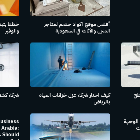
أفضل موقع اكواد خصم لمتاجر
خطط يتبعه
المنزل والأثاث في السعودية
والوفير
طح
كيف اختار شركة عزل خزانات المياه
شركة كشف
بالرياض
 الوجهة
Business
ات
 Arabia:
 Should