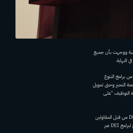
درالية ووجهت بأن جميع
 النهاية.
ن برامج التنوع
حة التحيز وحتى تمويل
دة التوظيف “على
يلغي الأمر التنفيذي بشأن العمل الإيجابي أمرًا أصدره الرئيس ليندون جونسون، ويحد من برامج DEI من قبل المقاولين
الفيدراليين ومتلقي المنح. إنها تستخدم إحدى الأدوات الرئيسية التي تستخدمها إدارة بايدن للترويج لبرامج DEI عبر