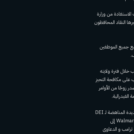
يد الوطني، بما في ذلك الاستفادة من وزارة
رها النقاد المحافظون
بوضع جميع الموظفين
.
ب خلال فترة ولايته
يب على مكافحة التحيز
ر زوجًا من الأوامر
في حين أن العديد من التغييرات قد يستغرق أشهرًا أو حتى سنوات لتنفيذها، فإن أجندة ترامب الجديدة المناهضة لـ DEI
الشركات من Walmart إلى
 ترامب و
الدعاوى