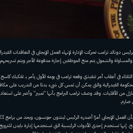
لرئيس
دونالد ترامب
تحركت الإدارة لإنهاء العمل الإيجابي في التعاقدات الفي
 والمساواة والشمول
يتم منح الموظفين إجازة مدفوعة الأجر ويتم تسريحهم في
لثلاثاء في أعقاب أمر تنفيذي وقعه ترامب في يومه الأول يأمر بـ
تفكيك كاسح
م
لحكومة الفيدرالية والتي يمكن أن تمس كل شيء بدءًا من التدريب على مكاف
ازل من الأقليات. وقد وصف ترامب البرامج بأنها “تمييز” وأصر على استعا
صارم.