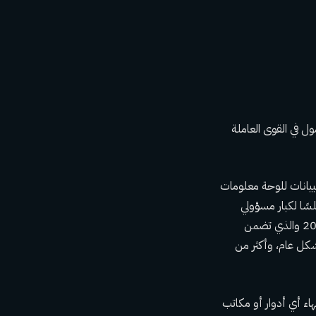
ل في القوى العاملة
بيانات للوحة معلومات
سًا لكبار مسؤولي
التنوع للإشراف على تنفيذ خطة DEI. أصدرت الحكومة تقريرها المرحلي الأول عن DEI في عام 2022 والذي تضمن
ي تبلغ حوالي 60% من البيض و55% من الذكور بشكل عام، وأكثر من
هاء أي أدوار أو مكاتب