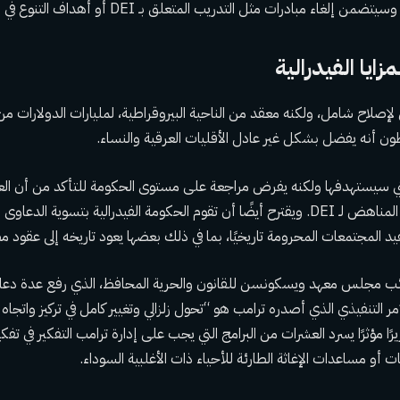
ء مبادرات مثل التدريب المتعلق بـ DEI أو أهداف التنوع في مراجعات الأداء.
زايا الفيدرالية
لإصلاح شامل، ولكنه معقد من الناحية البيروقراطية، لمليارات الدولارات من ا
ن أنه يفضل بشكل غير عادل الأقليات العرقية والنساء.
 التي سيستهدفها ولكنه يفرض مراجعة على مستوى الحكومة للتأكد من أن الع
مع موقف إدارة ترامب المناهض لـ DEI. ويقترح أيضًا أن تقوم الحكومة الفيدرالية بتسوية
تفيد المجتمعات المحرومة تاريخيًا،
بما في ذلك بعضها يعود تاريخه إلى عقود 
نائب مجلس معهد ويسكونسن للقانون والحرية المحافظ، الذي رفع عدة دع
الأمر التنفيذي الذي أصدره ترامب هو “تحول زلزالي وتغيير كامل في تركيز واتجاه 
رًا مؤثرًا يسرد العشرات من البرامج التي يجب على إدارة ترامب التفكير في تفك
ت أو مساعدات الإغاثة الطارئة للأحياء ذات الأغلبية السوداء.