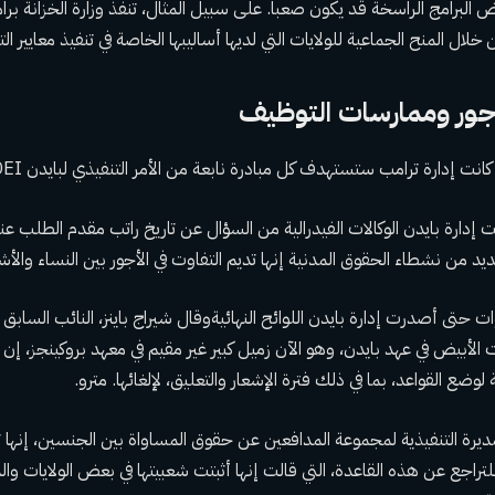
البرامج الراسخة قد يكون صعبا. على سبيل المثال، تنفذ وزارة الخزانة برا
ال المنح الجماعية للولايات التي لديها أساليبها الخاصة في تنفيذ معايير الت
لأجور وممارسات التوظيف
انت إدارة ترامب ستستهدف كل مبادرة نابعة من الأمر التنفيذي لبايدن DEI.
 إدارة بايدن الوكالات الفيدرالية من السؤال عن تاريخ راتب مقدم الطلب عن
د من نشطاء الحقوق المدنية إنها تديم التفاوت في الأجور بين النساء والأ
وات حتى أصدرت إدارة بايدن
اللوائح النهائية
وقال شيراج باينز، النائب الساب
ت الأبيض في عهد بايدن، وهو الآن زميل كبير غير مقيم في معهد بروكينجز، إن
لوضع القواعد، بما في ذلك فترة الإشعار والتعليق، لإلغائها. مترو.
ديرة التنفيذية لمجموعة المدافعين عن حقوق المساواة بين الجنسين، إنها تأ
راجع عن هذه القاعدة، التي قالت إنها أثبتت شعبيتها في بعض الولايات وا