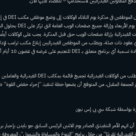
ع المقاولين الفيدراليين لاستخدامها – للقضاء عليها الآن.
وجه مكتب إدارة شؤون 
بحلول الساعة 5 مساءً يوم الأربعاء وإزا
ت الفيدرالية بإزالة صفحات الويب حتى قبل المذكرة. يجب على الوكالات أيضًا
DE وإنهاء أي عقود ذات صلة، ويطلب من الموظفين الفيدراليين إبلاغ مكتب ترامب ل
إذا كانوا يشتبهون في إعادة
بحلول يوم الخميس، يُطلب من الوكالات الفيدرالية تجميع قائمة ب
م الجمعة المقبل، من المتوقع أن يضعوا خطة لتنفيذ “إجراء خفض القوة” ض
رة بواسطة شبكة سي بي إس نيوز.
 اتهم الأمر التنفيذي الصادر يوم الاثنين الرئيس السابق جو بايدن بإجبار بر
يدرالية تقريبًا” من خلال برامج “التنوع والمساواة والشمول”، المعروفة باسم