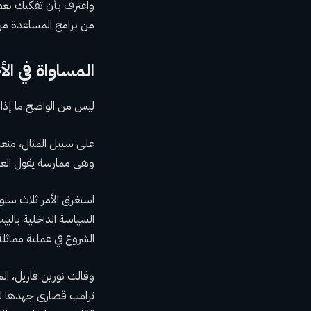
واعترف بأن تفكيك بعض 
من برامج المساعدة من خل
المساواة في ا
ليس من الواضح ما إذا ك
على سبيل المثال، منعت
وهي ممارسة يقول العدي
استغرق الأمر ثلاث سن
السياسة الداخلية بالبي
الشروع في عملية مماثلة 
وقالت نورين فاريل، الم
ترامب قصارى جهدها للت