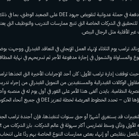
هذه الخطوة هي أول دفعة في حملة عدوانية لتقويض جهود DEI على الصع
 للتحقيق في الشركات الخاصة التي تتبع ممارسات التدريب والتوظيف التي يعتب
ير الأقلية مثل الرجال البيض.
الد ترامب يوم الثلاثاء لإنهاء العمل الإيجابي في التعاقد الفيدرالي ووجهت 
تنوع والمساواة والشمول في إجازة مدفوعة الأجر ثم تسريحهم في نهاية المطاف
حيث توقفت إدارة ترامب الأولى: كان أحد الإجراءات الأخيرة التي اتخذها ترام
اولي الوكالات الفيدرالية والمستفيدين من التمويل الفيدرالي من إجراء تدر
صرية النظامية. بايدن
ألغى هذا الأمر على الفور
في أول يوم له في منصبه وأصد
 تحدد الخطوط العريضة لخطة لتعزيز DEI في جميع أنحاء الحكومة الفيدرالية.
 الأولى وتأتي وسط تضاريس أكثر سهولة في عالم الشركات. بارز
بالفعل بتقليص أو إنهاء بعض ممارسات التنوع الخاصة بهم ردًا على انتخاب