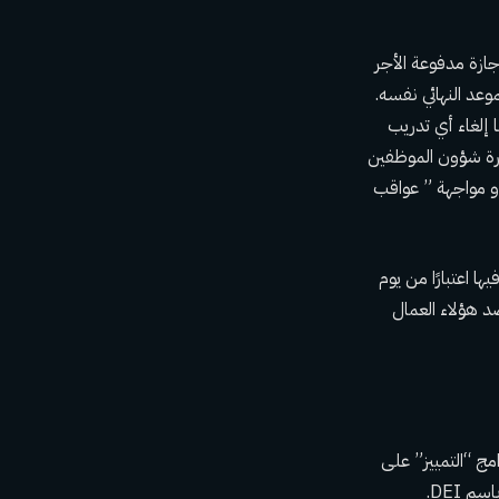
الموظفين في مذكرة يوم الثلاثاء الوكالات إلى وضع موظفي مكتب DEI في إجازة مدفوعة الأجر
لة جميع صفحات الويب العامة التي تركز على DEI بحلول الموعد النهائي نفسه.
 إلغاء أي تدريب
إدارة شؤون الموظفين
 تسمية أي برنامج متعلق بـ DEI للتعتيم على غرضه في غضون 10 أيام أو مواجهة ” عواقب
مكاتب DEI الفيدرالية والعاملين فيها اعتبارًا من يوم
د هؤلاء العمال
امج “التمييز” على
 DEI.