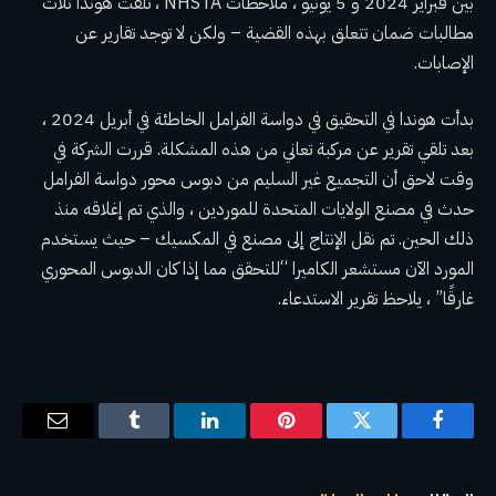
بين فبراير 2024 و 5 يونيو ، ملاحظات NHSTA ، تلقت هوندا ثلاث
مطالبات ضمان تتعلق بهذه القضية – ولكن لا توجد تقارير عن
الإصابات.
بدأت هوندا في التحقيق في دواسة الفرامل الخاطئة في أبريل 2024 ،
بعد تلقي تقرير عن مركبة تعاني من هذه المشكلة. قررت الشركة في
وقت لاحق أن التجميع غير السليم من دبوس محور دواسة الفرامل
حدث في مصنع الولايات المتحدة للموردين ، والذي تم إغلاقه منذ
ذلك الحين. تم نقل الإنتاج إلى مصنع في المكسيك – حيث يستخدم
المورد الآن مستشعر الكاميرا “للتحقق مما إذا كان الدبوس المحوري
غارقًا” ، يلاحظ تقرير الاستدعاء.
فيسبوك
تويتر
بينتيريست
لينكدإن
Tumblr
البريد
الإلكترو