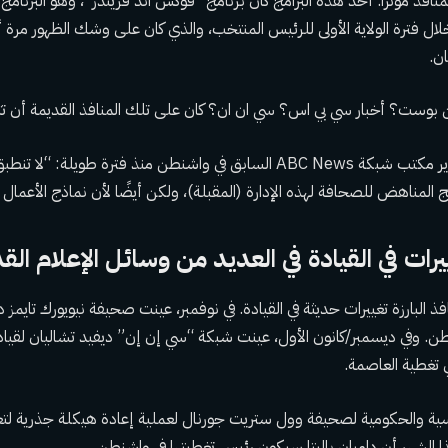
لمنافذ مؤثرًا. أحد هذه البرامج كان برنامج “فوكس آند فريندز”، وهو البرنامج 
ال فترة الولاية الأولى للرئيس المنتخب، والذي كان على وشك الظهور مرة أ
ن.
 بوست؟ أخبار سي بي اس؟ سي ان ان؟ كان على تلك المنافذ القديمة أن تتبع
وقال روبن سبرول، مدير مكتب شبكة ABC News السابق في واشنطن منذ فترة طويلة
لمناهض للصحافة لهذه الإدارة (المقبلة)، ولكن أيضًا لأن نماذج الأعمال
رات في القيادة في العديد من وسائل الإعلام الق
 البارزة تغييرات حديثة في القيادة. في نوفمبر، عينت صحيفة نيويورك تايمز
طن. وفي ديسمبر/كانون الأول، عينت شبكة “سي إن إن” ديفيد تشاليان لقيادة 
ي تغطية العاصمة.
ة والحكومية لصحيفة وول ستريت جورنال لعملية إعادة هيكلة جذرية لتغ
 الشهر أن داميان باليتا سيكون رئيس تغطيتها في واشنطن.