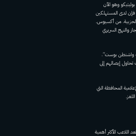
ليتيكو وهو الآن
، فإن لدى المستهلكين
 الحزبية. من أكسيوس.
ز والنهج السريري
فة واشنطن بوست”.
 تحاول إيصالهم إلى
ري فايس، The Free Press، والإمبراطورية الإعلامية المحافظة التي
د اللاعب الأكثر أهمية