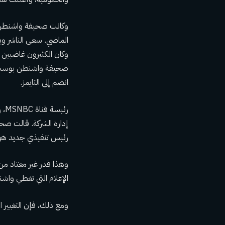
وكانت صحيفة واشنطن بو
الماضي. سعى الناشر و
وكان الكثيرون غاضب
صحيفة واشنطن بوست انش
انضم إلى التايمز.
رئيسة قناة MSNBC، رشيدة جونز،
رئيس تنفيذي جديد هو س
وهذا قدر غير معتاد من 
الإعلام التي تغطي واش
ومع ذلك، فإن التغيير ال