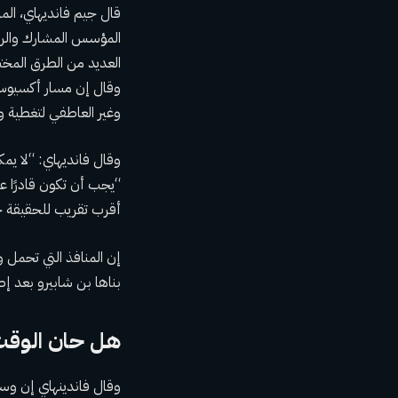
قال جيم فانديهاي، ال
المؤسس المشارك والرئي
العديد من الطرق المختل
وقال إن مسار أكسيوس غ
وغير العاطفي لتغطية 
وقال فانديهاي: “لا ي
“يجب أن تكون قادرًا عل
أقرب تقريب للحقيقة حت
بناها بن شابيرو بعد إطلاق The Daily Wire في عام 2015 – أصبحت الآن أيضًا أجزا
هل حان الوقت
وقال فاندينهاي إن وسائ