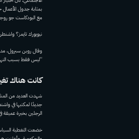
الاجتماعي، كان اختيار ا
بمثابة جدول الأعمال خل
مع البودكاست جو روجا
نيويورك تايمز؟ واشنطن
“ليس فقط بسبب النهج ا
كانت هناك تغيي
شهدت العديد من المنافذ
جديدًا لمكتبها في واشن
الرجلين بخبرة عميقة ف
خضعت التغطية السياسي
والحكومية، وأعلنت هذا