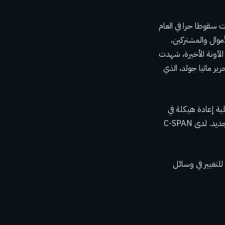
ت سقوطا حرا في العام
وال والمشتركين،
 الآونة الأخيرة، شهدت
ر ماتيا جولد، الذي
ية إعادة هيكلة في
إدارة الشركة. قالت صحيفة بوليتيكو إن رسالتها الإخبارية المؤثرة Playbook ستحصل على مؤلف جديد. لدى C-SPAN
للتغيير في وسائل