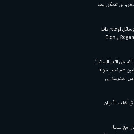
مهيمن. لن تتمكن بعد
سائل الإعلام ذات
التوجه المحافظ مثل Fox News و Newsmax و Sinclair Broadcasting والبودكاست مثل Rogan's و Elon
بر من التيار السائد”.
راليين هم نخب خونة
ن المدرسة إلى
في أغلب الأحيان
، لكن ذلك تضاءل مع نسبة