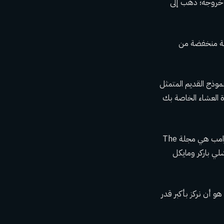
ة خروجه؛ ذهب إلى
يخية منخفضة من
ي واشنطن من عام 1993 إلى عام 2015: “لم يعد النموذج القديم المتمثل
ة العشاء الخاصة بك
إحدى المنافذ التي كانت تعمل على زيادة عدد الموظفين بدلاً من تقليص النفقات عشية تنصيب ترامب هي مجلة The
آشلي باركر ومايكل
و أن نركز بأكبر قدر