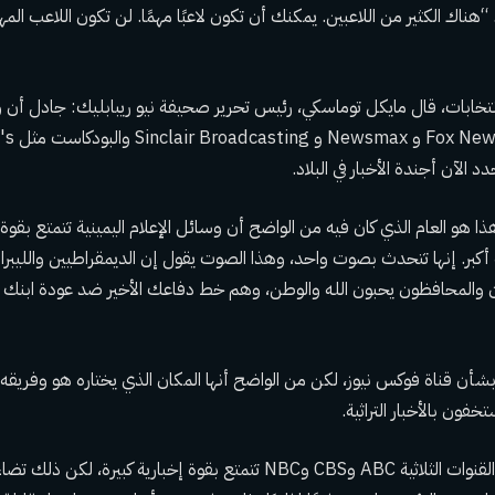
 “هناك الكثير من اللاعبين. يمكنك أن تكون لاعبًا مهمًا. لن تكون اللاعب ال
نتخابات، قال مايكل توماسكي، رئيس تحرير صحيفة نيو ريبابليك:
جادل
أن و
 هو العام الذي كان فيه من الواضح أن وسائل الإعلام اليمينية تتمتع بقوة أك
نه أكبر. إنها تتحدث بصوت واحد، وهذا الصوت يقول إن الديمقراطيين والليب
 والمحافظون يحبون الله والوطن، وهم خط دفاعك الأخير ضد عودة ابنك م
 بشأن قناة فوكس نيوز، لكن من الواضح أنها المكان الذي يختاره هو وفريقه 
خفون بالأخبار التراثية.
لقد مر وقت كانت فيه القنوات الثلاثية ABC وCBS وNBC تتمتع بقوة إخبارية كبيرة