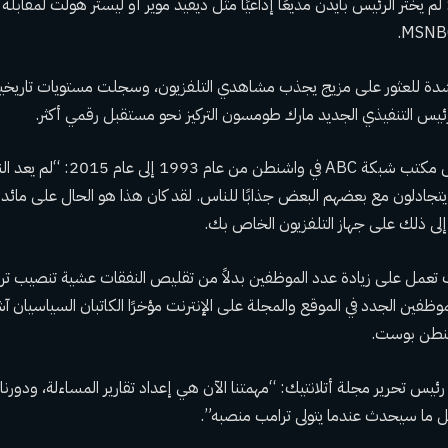
م يختر الرئيس بايدن مذيعًا إذاعيًا مثل ديفيد موير أو ليستر هولت لمقابل
حت شبكة CNN بشدة للعثور على مزيج يجذب مشاهدي التلفزيون، وسجلت مستويات تار
لرئيس التنفيذي الجديد مارك طومسون التركيز نحو مستقبل رقمي أكثر.
قال سبرول، الذي ترأس مكتب شبكة ABC ف
جادلون مع بعضهم البعض جذابًا للناس. لقد كان هذا هو الحال على مائد
 إلى ذلك على جهاز التلفزيون الخاص بك.
 بين الموظفين الجدد في الموقع والمجلة على الإنترنت مؤخرًا الكاتبان السياسيان 
نطن بوست.
يس تحرير مجلة أتلانتيك: “مهمتنا الآن هي إعداد تقارير المساءلة، ودورنا ه
 ما سيحدث عندما يتولى ترامب منصبه”.