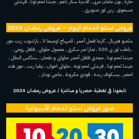
حارة , بون مامان مربى , الأسرة سكر ناعم , جيشا لحم تونا , فرشلي
مسحوق , زين لوز صنوبري ,
عروض نستو الدمام اليوم – عروض رمضان 2024
شامبو هيربال , كارما فجل أحمر , المهباج اوميجا 3 , باراشوت زيت جوز
, ياطب لوز ني 500 , تمارا تمر سكري , معمول حلواني , فلفل رومي ,
جيشا لحم تونا , مجدي فلفل أحمر ,حلواني و طحان , سناكس البطل ,
جيشا لحم تونا , فرشلي لحم تونه , حلواني اخوان , نيفيا زيت , جوز هند
اخضر , بيسكوف زبدة , قودي مكرونة , ماجي نودلز ,
تابعونا في تغطية حصريا و مباشرة لـ عروض رمضان 2024
صور عروض نستو الدمام الأسبوعية