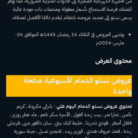
من الأجهزة الكهربائية الصغيرة إلى الأدوات المنزلية الضرورية، مما يوفر
للعملاء فرصة الاستمتاع بأسعار معقولة ومنتجات ذات جودة عالية.
يسعى نستو إلى تجديد عروضه بانتظام ليقدم دائمًا الأفضل لعملائه،
وتنتهى العروض فى الثلاثاء 16 رمضان 1445هـ الموافق 26-
مارس-2024م
محتوى العرض
عروض نستو الدمام الأسبوعية صفحة
واحدة
تحتوي عروض نستو الدمام اليوم علي
: بانزاني مكرونة , كريم
بالمرز , تمارا تمر , بيب زبدة الفول , الأسرة سكر ناعم , ماء عطر روزيز ,
فلفل أصفر , قودي تندرينا , خليط كيك بيتي , سان دالفور مربى ,فرشلي
زبدة , فخذ خروف هندي , الوزير زيت , لانجنيز عسل , جبنة سوريه