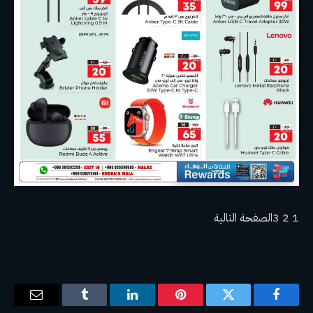
1
2
3
الصفحة التالية
فيسبوك
تويتر
بينتيريست
لينكدإن
Tumblr
البريد