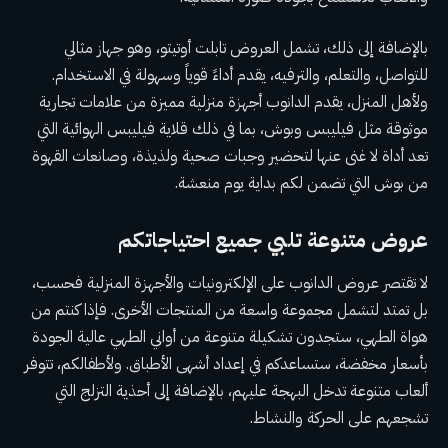
بالإضافة إلى ذلك، تشمل العروض تابلت أوتيتو، وهو جهاز مثالي
للتواصل، والتعلم، والترفيه، يقدم أداءً قوياً وسهولة في الاستخدام.
ولأهل المنزل، يقدم الدانوب أجهزة منزلية مميزة من علامات تجارية
موثوقة مثل فيليبس وبوش، بما في ذلك قلاية فيليبس الهوائية التي
تعد أداة لا غنى عنها لتحضير وجبات صحية ولذيذة، وصانعات القهوة
من بوش التي تضمن لكم بداية يوم منعشة.
عروض متنوعة تلبي جميع احتياجاتكم
لا تقتصر عروض الدانوب على الإلكترونيات والأجهزة المنزلية فحسب،
بل تمتد لتشمل مجموعة واسعة من المنتجات الأخرى. فإذا كنتم من
هواة الطهي، ستجدون تشكيلة متنوعة من أواني الطهي عالية الجودة
بأسعار مخفضة، ستساعدكم في إعداد أشهى الأطباق. ولأطفالكم، تتوفر
ألعاب متنوعة تدخل البهجة عليهم، بالإضافة إلى أحذية التزلج التي
تشجعهم على الحركة والنشاط.