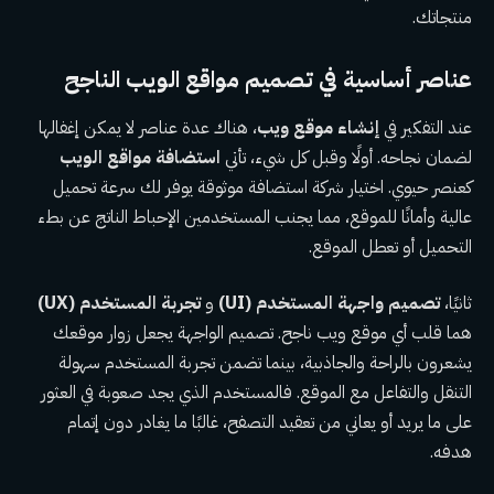
منتجاتك.
عناصر أساسية في
تصميم مواقع الويب
الناجح
عند التفكير في
إنشاء موقع ويب
، هناك عدة عناصر لا يمكن إغفالها
لضمان نجاحه. أولًا وقبل كل شيء، تأتي
استضافة مواقع الويب
كعنصر حيوي. اختيار شركة استضافة موثوقة يوفر لك سرعة تحميل
عالية وأمانًا للموقع، مما يجنب المستخدمين الإحباط الناتج عن بطء
التحميل أو تعطل الموقع.
ثانيًا،
تصميم واجهة المستخدم (UI)
و
تجربة المستخدم (UX)
هما قلب أي موقع ويب ناجح. تصميم الواجهة يجعل زوار موقعك
يشعرون بالراحة والجاذبية، بينما تضمن تجربة المستخدم سهولة
التنقل والتفاعل مع الموقع. فالمستخدم الذي يجد صعوبة في العثور
على ما يريد أو يعاني من تعقيد التصفح، غالبًا ما يغادر دون إتمام
هدفه.