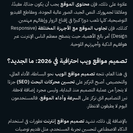
علاوة على ذلك، فإن
محتوى الموقع
يجب أن يكون جذابًا، مفيدًا،
وملائمًا لجمهورك. النص الجيد، الصور عالية الجودة، ومقاطع الفيديو
التوضيحية، كلها تلعب دورًا كبيرًا في إقناع الزوار وإبقائهم مهتمين.
كذلك، فإن
تجاوب الموقع مع الأجهزة المختلفة
(Responsive
Design) أمر بالغ الأهمية، حيث يتصفح معظم الناس الإنترنت عبر
هواتفهم الذكية وأجهزتهم اللوحية.
تصميم مواقع ويب احترافية
في 2026: ما الجديد؟
في هذا العام، تتجه
تصميم مواقع الويب
نحو البساطة، الأداء العالي،
والتخصيص. أصبح التركيز على
تحسين محركات البحث (SEO)
جزءًا
لا يتجزأ من عملية التصميم منذ البداية، وليس مجرد إضافة لاحقة.
تبرز التصاميم التي تركز على
السرعة وأداء الموقع
، فالمستخدمون
اليوم لا يطيقون الانتظار.
بالإضافة إلى ذلك، تشهد
تصميم مواقع إنترنت
تطورات في استخدام
الذكاء الاصطناعي لتحسين تجربة المستخدم، مثل تقديم توصيات