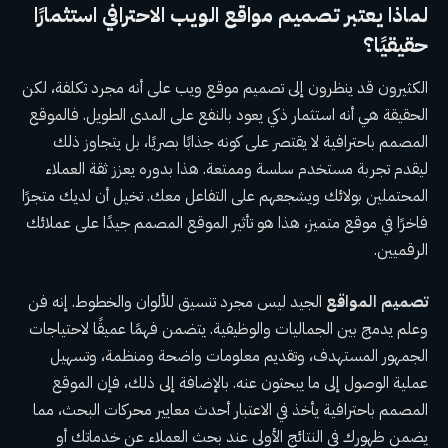
لماذا يعتبر
تصميم مواقع الويب
الاحترافي استثمارًا
حقيقيًا؟
الكثيرون قد ينظرون إلى تصميم موقع ويب على أنه مجرد تكلفة، لكن
الحقيقة هي أنه استثمار ذكي يعود بالنفع على المدى الطويل. فالموقع
المصمم باحترافية لا يقتصر على كونه جذابًا بصريًا، بل يتجاوز ذلك
ليقدم تجربة مستخدم سلسة وممتعة. هذا بدوره يعزز ثقة العملاء
المحتملين بولائك ويشجعهم على التفاعل معك. تخيل أن لديك متجرًا
فاخرًا في موقع متميز، هذا هو تأثير الموقع المصمم جيدًا على عملائك
الرقميين.
تصميم المواقع
الجيد ليس مجرد تنسيق للألوان والخطوط. إنه فن
وعلم يدمج بين الجماليات والوظيفية. يتضمن فهمًا عميقًا لاحتياجات
الجمهور المستهدف، وتقديم معلومات واضحة ومنظمة، وتسهيل
عملية الوصول إلى ما يبحثون عنه. بالإضافة إلى ذلك، فإن الموقع
المصمم باحترافية يأخذ في الاعتبار أحدث معايير محركات البحث، مما
يضمن ظهورك في النتائج الأولى عند بحث العملاء عن خدماتك أو