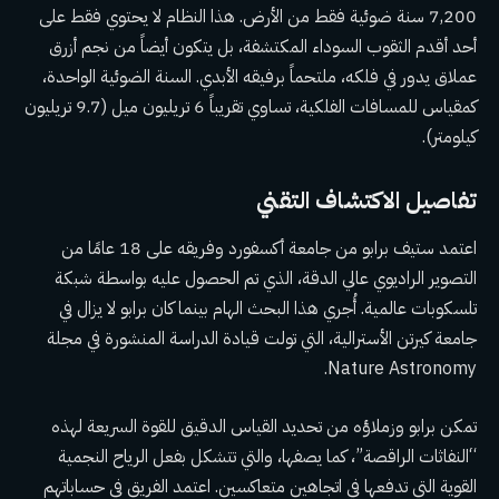
7,200 سنة ضوئية فقط من الأرض. هذا النظام لا يحتوي فقط على
أحد أقدم الثقوب السوداء المكتشفة، بل يتكون أيضاً من نجم أزرق
عملاق يدور في فلكه، ملتحماً برفيقه الأبدي. السنة الضوئية الواحدة،
كمقياس للمسافات الفلكية، تساوي تقريباً 6 تريليون ميل (9.7 تريليون
كيلومتر).
تفاصيل الاكتشاف التقني
اعتمد ستيف برابو من جامعة أكسفورد وفريقه على 18 عامًا من
التصوير الراديوي عالي الدقة، الذي تم الحصول عليه بواسطة شبكة
تلسكوبات عالمية. أُجري هذا البحث الهام بينما كان برابو لا يزال في
جامعة كيرتن الأسترالية، التي تولت قيادة الدراسة المنشورة في مجلة
Nature Astronomy.
تمكن برابو وزملاؤه من تحديد القياس الدقيق للقوة السريعة لهذه
“النفاثات الراقصة”، كما يصفها، والتي تتشكل بفعل الرياح النجمية
القوية التي تدفعها في اتجاهين متعاكسين. اعتمد الفريق في حساباتهم