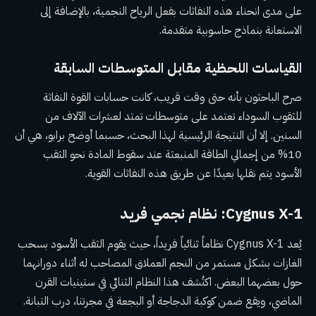
على مدى انحناء هذه النفاثات بفعل الرياح النجمية، بالإضافة إلى
الاستعانة بنماذج حاسوبية متقدمة.
القياسات اللحظية مقابل المتوسطات السابقة
صرح الباحثون بأنه حتى وقت قريب، كانت حسابات القوة النفاثة
للثقوب السوداء تعتمد على متوسطات تمتد لعشرات الآلاف من
السنين. إلا أن النتيجة الرئيسية لهذا البحث، حسبما أوضح برابو، هي أن
10% من إجمالي الطاقة المنبعثة عند سقوط المادة نحو الثقب
الأسود يتم نقلها بعيدًا عن طريق هذه النفاثات القوية.
Cygnus X-1: نظام نجمي فريد
يُعد Cygnus X-1 نظاماً ثنائياً فريداً، حيث يقوم الثقب الأسود بسحب
الغازات بشكل مستمر من النجم العملاق المصاحب له أثناء دورانهما
حول بعضهما البعض. اكتُشف هذا النظام الثنائي في ستينيات القرن
الماضي، ويقع ضمن كوكبة الدجاجة أو البجعة في مجرتنا، درب التبانة.