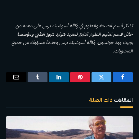
يُشكر قسم الصحة والعلوم في وكالة أسوشيتد برس على دعمه من
خلال قسم تعليم العلوم التابع لمعهد هوارد هيوز الطبي ومؤسسة
روبرت وود جونسون. وكالة أسوشيتد برس وحدها مسؤولة عن جميع
المحتويات.
فيسبوك
تويتر
بينتيريست
لينكدإن
Tumblr
البريد
الإلكترو
المقالات
ذات الصلة