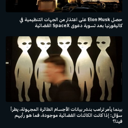
حصل Elon Musk على اعتذار من الجهات التنظيمية في
كاليفورنيا بعد تسوية دعوى SpaceX القضائية
بينما يأمر ترامب بنشر بيانات الأجسام الطائرة المجهولة، يطرأ
سؤال: إذا كانت الكائنات الفضائية موجودة، فما هو رأيهم
فينا؟