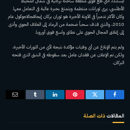
أيسلندا، التي تقع فوق
منطقة ساخنة بركانية في شمال المحيط
الأطلسي
، يرى ثورانات منتظمة ويتمتع بخبرة عالية في التعامل معها.
وكان الأكثر تدميراً في الآونة الأخيرة هو ثوران بركان إيجافجالاجوكول عام
2010، والذي قذف سحباً ضخمة من الرماد إلى الغلاف الجوي وأدى
إلى إغلاق المجال الجوي على نطاق واسع فوق أوروبا.
ولم يتم الإبلاغ عن أي وفيات مؤكدة نتيجة لأي من الثورات الأخيرة،
ولكن تم الإعلان عن فقدان عامل بعد سقوطه في الشق الذي فتحه
البركان.
فيسبوك
تويتر
بينتيريست
لينكدإن
Tumblr
البريد
الإلكترو
المقالات
ذات الصلة