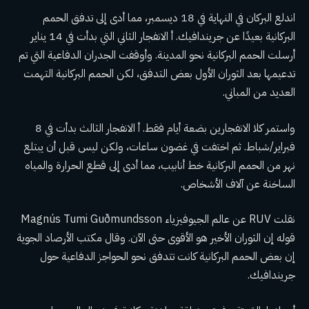
اندلع البركان في النهاية
في 18 ديسمبر، مما أدى إلى تدفق الحمم
البركانية بعيدًا عن جريندافيك. أ
الانفجار الثاني
التي بدأت في 14 يناير
أرسلت الحمم البركانية نحو المدينة. وأوقفت الجدران الدفاعية التي تم
تدعيمها بعد الثوران الأول بعض التدفق، لكن الحمم البركانية التهمت
العديد من المباني.
واستمر كلا الانفجارين بضعة أيام فقط. أ
الانفجار الثالث
بدأت في 8
فبراير/شباط. ثم اختفت في غضون ساعات، ولكن ليس قبل أن يبتلع
نهر من الحمم البركانية خط أنابيب، مما أدى إلى قطع الحرارة والمياه
الساخنة عن آلاف الأشخاص.
نقلت RUV عن عالم الجيوفيزياء Magnús Tumi Guðmundsson
قوله إن الثوران الأخير هو الأقوى حتى الآن. وقال مكتب الأرصاد الجوية
إن بعض الحمم البركانية كانت تتدفق نحو الحواجز الدفاعية حول
جريندافيك.