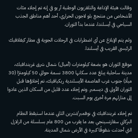
وقالت هيئة الإذاعة والتلفزيون الوطنية آر يو في إنه تم إجلاء مئات
الأشخاص من منتجع بلو لاجون الحراري، أحد أهم مناطق الجذب
السياحي في أيسلندا، عندما بدأ الثوران.
ولم يتم الإبلاغ عن أي اضطرابات في الرحلات الجوية في مطار كيفلافيك
الرئيسي القريب في أيسلندا.
موقع الثوران هو بضعة كيلومترات (أميال) شمال شرق غريندافيك،
مدينة ساحلية يبلغ عدد سكانها 3800 نسمة
حوالي 50 كيلومترًا (30
ميلًا) جنوب غرب العاصمة الأيسلندية ريكيافيك، تم إخلاؤها قبل
الثوران الأولي في ديسمبر. وتم إجلاء عدد قليل من السكان الذين عادوا
إلى منازلهم مرة أخرى يوم السبت.
تم إخلاء غريندافيك في نوفمبر/تشرين الثاني عندما استيقظ النظام
البركاني سفارتسينجي بعد ما يقرب من 800 عام بسلسلة من الزلازل
التي أحدثت شقوقًا كبيرة في الأرض شمال المدينة.