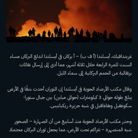
غريندافيك، أيسلندا (أ ف ب) – أ
بركان في أيسلندا
اندلع البركان مساء
السبت للمرة الرابعة خلال ثلاثة أشهر، مما أدى إلى إرسال نفاثات
برتقالية من الحمم البركانية إلى سماء الليل.
وقال مكتب الأرصاد الجوية في أيسلندا إن الثوران أحدث شقًا في الأرض
يبلغ طوله حوالي 3 كيلومترات (حوالي ميلين) بين جبال ستورا-
سكوغفيل وهاغافيل في شبه جزيرة ريكيانيس.
وحذر مكتب الأرصاد الجوية منذ أسابيع من أن الصهارة – الصخور
شبه المنصهرة – تتراكم تحت الأرض، مما يجعل ثوران البركان محتملا.